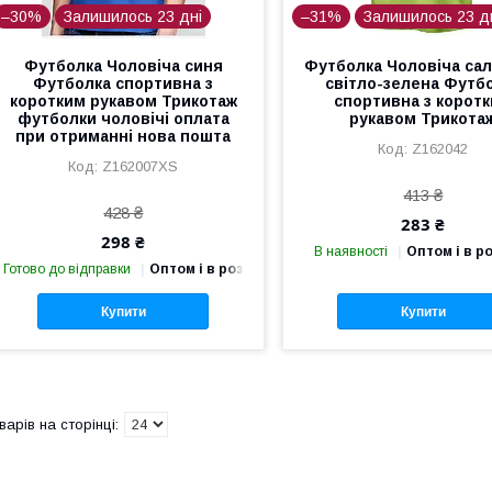
–30%
Залишилось 23 дні
–31%
Залишилось 23 д
Футболка Чоловіча синя
Футболка Чоловіча сал
Футболка спортивна з
світло-зелена Футб
коротким рукавом Трикотаж
спортивна з корот
футболки чоловічі оплата
рукавом Трикота
при отриманні нова пошта
Z162042
Z162007XS
413 ₴
428 ₴
283 ₴
298 ₴
В наявності
Оптом і в р
Готово до відправки
Оптом і в роздріб
Купити
Купити