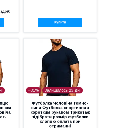
оздріб
Купити
ні
–31%
Залишилось 23 дні
опцю
Футболка Чоловіча темно-
нніска
синя Футболка спортивна з
овіча
коротким рукавом Трикотаж
ет-
підібрати розмір футболки
хлопцю оплата при
отриманні