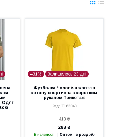
ні
–31%
Залишилось 23 дні
лена,
Футболка Чоловіча жовта з
олка
котону спортивна з коротким
ким
рукавом Трикотаж
р Одяг
Z162043
овою
413 ₴
283 ₴
В наявності
Оптом і в роздріб