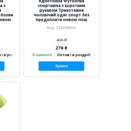
на
однотонна Футболка
а з
спортивна з коротким
м
рукавом Трикотажна
тболки
чоловічий одяг спорт без
новою
предоплати новою пош
Z162006XS
408 ₴
278 ₴
 і в роздріб
В наявності
Оптом і в роздріб
Купити