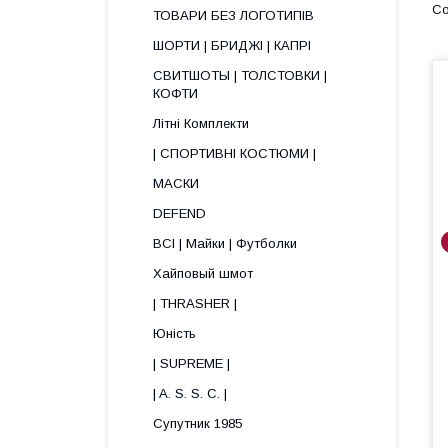
ТОВАРИ БЕЗ ЛОГОТИПІВ
ШОРТИ | БРИДЖІ | КАПРІ
СВИТШОТЫ | ТОЛСТОВКИ |
КОФТИ
Літні Комплекти
| СПОРТИВНІ КОСТЮМИ |
МАСКИ
DEFEND
ВСІ | Майки | Футболки
Хайповый шмот
| THRASHER |
Юність
| SUPREME |
| A. S. S. C. |
Супутник 1985