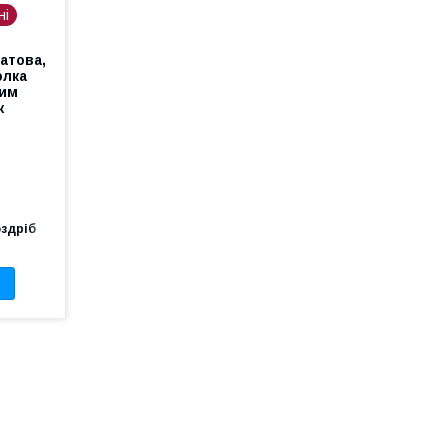
ні
атова,
олка
ким
ж
оздріб