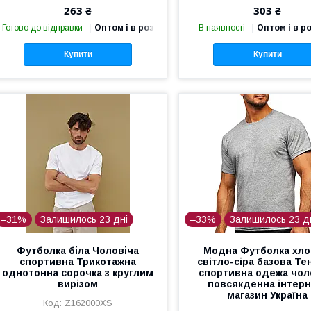
263 ₴
303 ₴
Готово до відправки
Оптом і в роздріб
В наявності
Оптом і в р
Купити
Купити
–31%
Залишилось 23 дні
–33%
Залишилось 23 д
Футболка біла Чоловіча
Модна Футболка хл
спортивна Трикотажна
світло-сіра базова Те
однотонна сорочка з круглим
спортивна одежа чол
вирізом
повсякденна інтерн
магазин Україна
Z162000XS