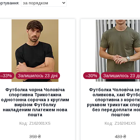
–33%
Залишилось 23 дні
–30%
Залишилось 23 д
Футболка чорна Чоловіча
Футболка Чоловіча зе
спортивна Трикотажна
оливкова, хакі Футб
однотонна сорочка з круглим
спортивна з корот
вирізом Футболку
рукавом трикотаж спо
накладеним платежем нова
без передоплати н
пошта
поштою
Z162001XS
Z162041XS
393 ₴
433 ₴