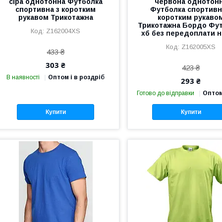
сіра однотонна Футболка
червона однотон
спортивна з коротким
Футболка спортивн
рукавом Трикотажна
коротким рукаво
Трикотажна Бордо Фу
Z162004XS
хб без передоплати 
Z162005XS
433 ₴
303 ₴
423 ₴
В наявності
Оптом і в роздріб
293 ₴
Готово до відправки
Оптом
Купити
Купити