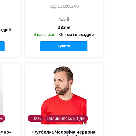
Z162002XS
413 ₴
283 ₴
оздріб
В наявності
Оптом і в роздріб
Купити
ні
–32%
Залишилось 23 дні
емно-
Футболка Чоловіча червона