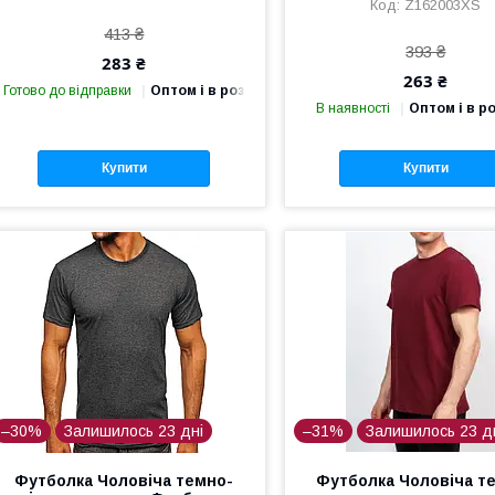
Z162003XS
413 ₴
393 ₴
283 ₴
263 ₴
Готово до відправки
Оптом і в роздріб
В наявності
Оптом і в р
Купити
Купити
–30%
Залишилось 23 дні
–31%
Залишилось 23 д
Футболка Чоловіча темно-
Футболка Чоловіча т