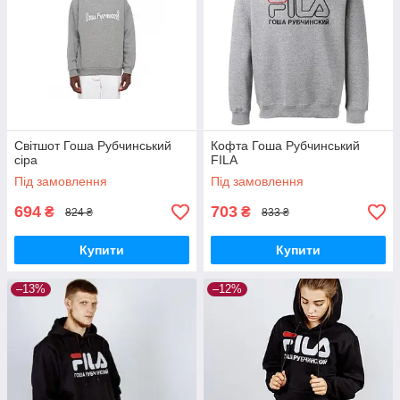
Світшот Гоша Рубчинський
Кофта Гоша Рубчинський
сіра
FILA
Під замовлення
Під замовлення
694
703
₴
₴
824 ₴
833 ₴
Купити
Купити
–13%
–12%