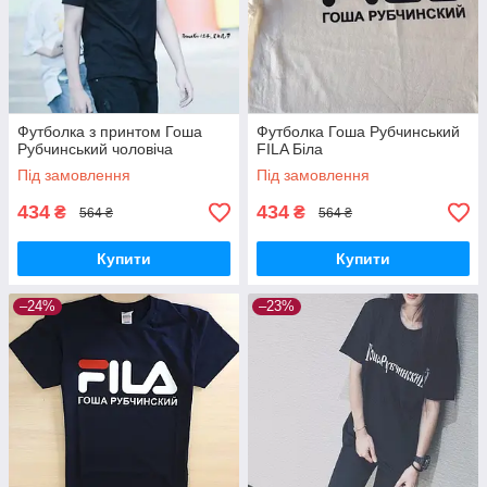
Футболка з принтом Гоша
Футболка Гоша Рубчинський
Рубчинський чоловіча
FILA Біла
Під замовлення
Під замовлення
434
434
₴
₴
564 ₴
564 ₴
Купити
Купити
–24%
–23%