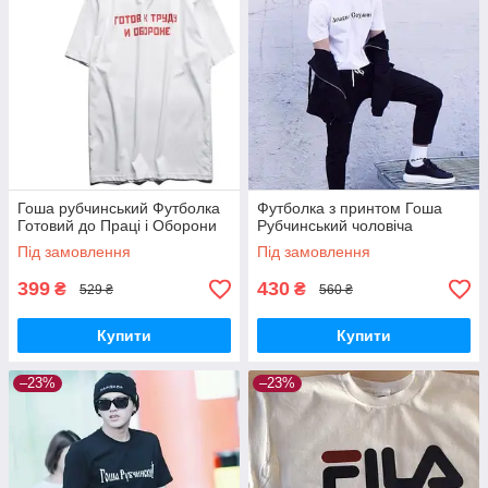
Гоша рубчинський Футболка
Футболка з принтом Гоша
Готовий до Праці і Оборони
Рубчинський чоловіча
Під замовлення
Під замовлення
399
430
₴
₴
529 ₴
560 ₴
Купити
Купити
–23%
–23%