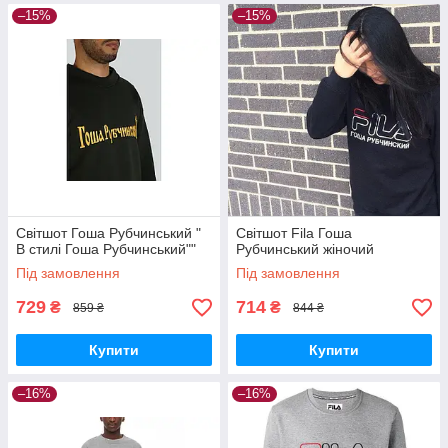
–15%
–15%
Світшот Гоша Рубчинський "
Світшот Fila Гоша
В стилі Гоша Рубчинський""
Рубчинський жіночий
Під замовлення
Під замовлення
729
714
₴
₴
859 ₴
844 ₴
Купити
Купити
–16%
–16%