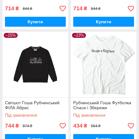
714
714
₴
₴
844 ₴
844 ₴
Купити
Купити
–15%
–23%
Світшот Гоша Рубчинський
Рубчинський Гоша Футболка
ФІЛА Абрис
Спаси і Збережи
Під замовлення
Під замовлення
744
434
₴
₴
874 ₴
564 ₴