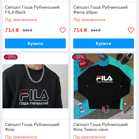
Світшот Гоша Рубчинський
Світшот Гоша Рубчинський
FILA Black
Фмла абрис
Під замовлення
Під замовлення
714
714
₴
₴
844 ₴
844 ₴
Купити
Купити
–15%
–15%
Світшот Гоша Рубчинський
Світшот Гоша Рубчинський
Філа
Філа Темно-синя
Під замовлення
Під замовлення