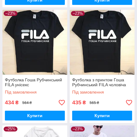
Купити
Купити
–23%
–23%
Футболка Гоша Рубчинський
Футболка з принтом Гоша
FILA унісекс
Рубчинський FILA чоловіча
Під замовлення
Під замовлення
434
435
₴
₴
564 ₴
565 ₴
Купити
Купити
–25%
–23%