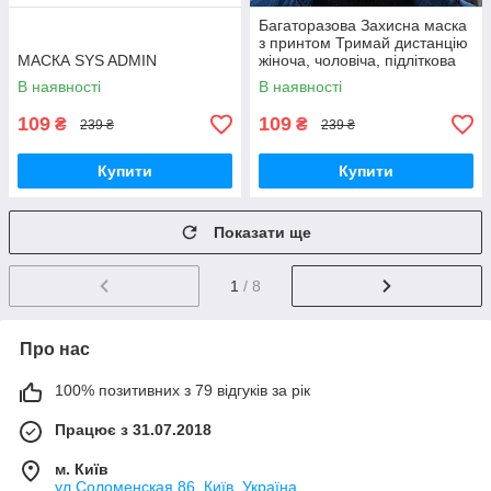
Багаторазова Захисна маска
з принтом Тримай дистанцію
МАСКА SYS ADMIN
жіноча, чоловіча, підліткова
Бавовна Трикотаж
В наявності
В наявності
109
109
₴
₴
239 ₴
239 ₴
Купити
Купити
Показати ще
1
/ 8
Про нас
100% позитивних з 79 відгуків за рік
Працює з 31.07.2018
м. Київ
ул Соломенская 86, Київ, Україна