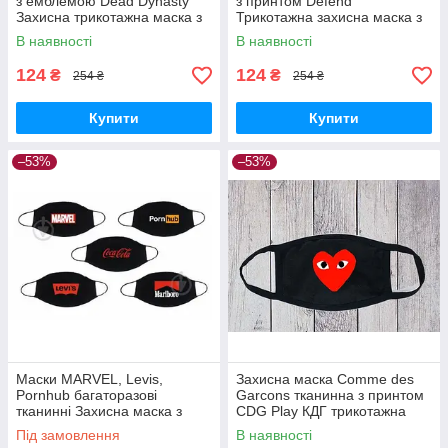
з емблемою Dead Dynasty
з принтом Defend
Захисна трикотажна маска з
Трикотажна захисна маска з
бавовни Дід Дінасті Дайнасті
бавовни Дефенд лого
В наявності
В наявності
Дефенд
124
124
₴
₴
254 ₴
254 ₴
Купити
Купити
–53%
–53%
Маски MARVEL, Levis,
Захисна маска Comme des
Pornhub багаторазові
Garcons тканинна з принтом
тканинні Захисна маска з
CDG Play КДГ трикотажна
логотипом Марвел, Лівайс,
маска багаторазова з
Під замовлення
В наявності
Порнхаб трикотаж
бавовни