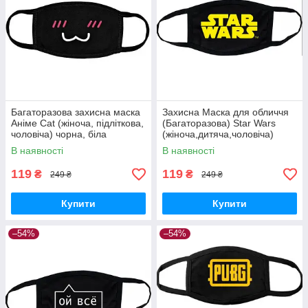
Багаторазова захисна маска
Захисна Маска для обличчя
Аніме Cat (жіноча, підліткова,
(Багаторазова) Star Wars
чоловіча) чорна, біла
(жіноча,дитяча,чоловіча)
Трикотажна з бавовни з
В наявності
В наявності
еластичними гумками
119
119
₴
₴
249 ₴
249 ₴
Купити
Купити
–54%
–54%