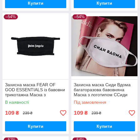
Купити
Купити
–54%
–54%
Захисна маска FEAR OF
Захисна маска Сиди Вдома
GOD ESSENTIALS із бавовни
багаторазова бавовняна
трикотажна Маска з
Маска з логотипом ССиди
логотипом Фір оф Гад
Дома біла, чорна Трикотаж
В наявності
Під замовлення
Ессеншлз
Коттон
109
109
₴
₴
239 ₴
239 ₴
Купити
Купити
–52%
–54%