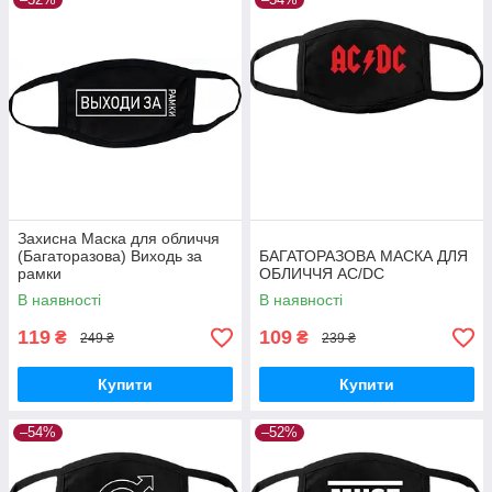
Захисна Маска для обличчя
(Багаторазова) Виходь за
БАГАТОРАЗОВА МАСКА ДЛЯ
рамки
ОБЛИЧЧЯ AC/DC
(жіноча,дитяча,чоловіча)
В наявності
В наявності
119
109
₴
₴
249 ₴
239 ₴
Купити
Купити
–54%
–52%