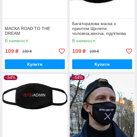
Багаторазова маска з
МАСКА ROAD TO THE
принтом Щелепи
DREAM
чоловіча,жіноча, підліткова
В наявності
В наявності
109
109
₴
₴
239 ₴
239 ₴
Купити
Купити
–54%
–54%