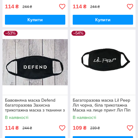
114
114
₴
₴
244 ₴
244 ₴
Купити
Купити
–53%
–54%
Бавовняна маска Defend
Багаторазова маска Lil Peep
багаторазова Захисна
Ліл чорна, біла трикотажна
трикотажна маска з тканини з
Маска на лице принт Ліл Піп
логотипом Дефенд Дефенд
доросла, підліткова
В наявності
В наявності
на резинках
114
109
₴
₴
244 ₴
239 ₴