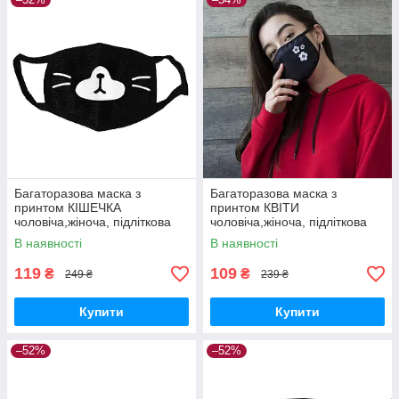
Багаторазова маска з
Багаторазова маска з
принтом КІШЕЧКА
принтом КВІТИ
чоловіча,жіноча, підліткова
чоловіча,жіноча, підліткова
В наявності
В наявності
119
109
₴
₴
249 ₴
239 ₴
Купити
Купити
–52%
–52%