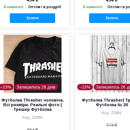
В наявності
Оптом і в роздріб
В наявності
Оптом і в р
Купити
Купити
–23%
Залишилось 26 днів
–23%
Залишилось 26 д
Футболка Thrasher чоловіча.
Футболка Thrasher| Т
Всі розміри. Реальні фото |
Футболка № 20
Трешер Футболка
Z2061
Z2640
574 ₴
554 ₴