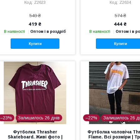
Z2623
Z2634
549 ₴
574 ₴
419 ₴
444 ₴
В наявності
Оптом і в роздріб
В наявності
Оптом і в р
Купити
Купити
–23%
Залишилось 26 днів
–22%
Залишилось 26 д
Футболка Thrasher
Футболка чоловіча Th
Skateboard. Живі фото |
Flame. Всі розміри | 