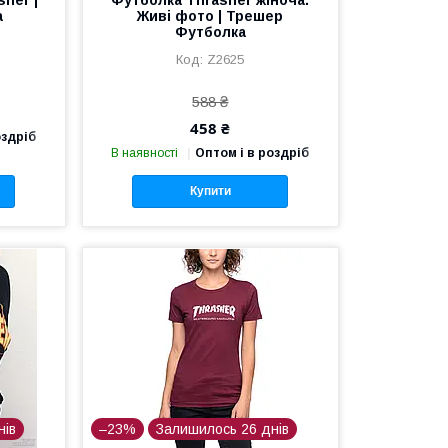
а
Живі фото | Трешер
Футболка
Z2625
588 ₴
458 ₴
оздріб
В наявності
Оптом і в роздріб
Купити
нів
–23%
Залишилось 26 днів