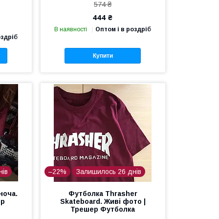
574 ₴
444 ₴
В наявності
Оптом і в роздріб
оздріб
Купити
нів
–22%
Залишилось 26 днів
ноча.
Футболка Thrasher
ер
Skateboard. Живі фото |
Трешер Футболка