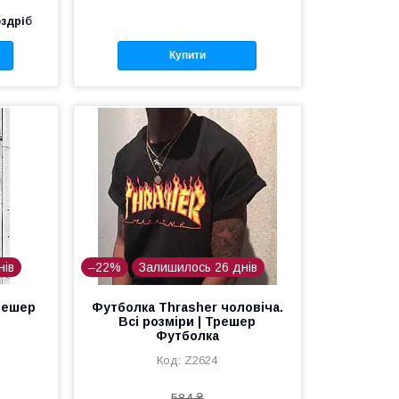
оздріб
Купити
нів
–22%
Залишилось 26 днів
решер
Футболка Thrasher чоловіча.
Всі розміри | Трешер
Футболка
Z2624
584 ₴