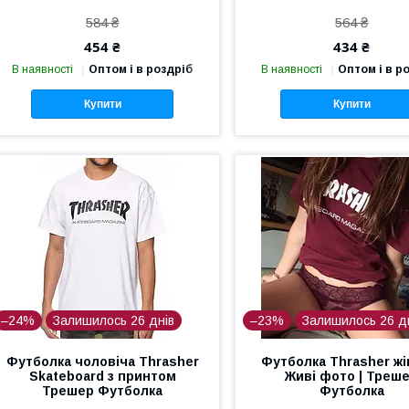
584 ₴
564 ₴
454 ₴
434 ₴
В наявності
Оптом і в роздріб
В наявності
Оптом і в р
Купити
Купити
–24%
Залишилось 26 днів
–23%
Залишилось 26 д
Футболка чоловіча Thrasher
Футболка Thrasher жі
Skateboard з принтом
Живі фото | Треш
Трешер Футболка
Футболка