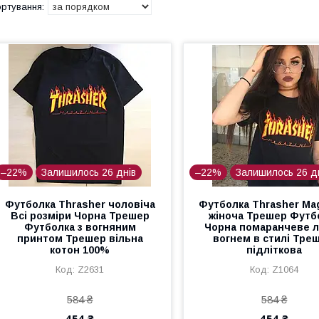
–22%
Залишилось 26 днів
–22%
Залишилось 26 д
Футболка Thrasher чоловіча
Футболка Thrasher Ma
Всі розміри Чорна Трешер
жіноча Трешер Футб
Футболка з вогняним
Чорна помаранчеве л
принтом Трешер вільна
вогнем в стилі Тре
котон 100%
підліткова
Z2631
Z1064
584 ₴
584 ₴
454 ₴
454 ₴