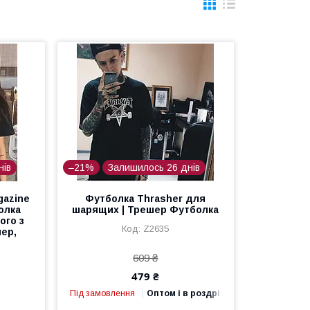
нів
–21%
Залишилось 26 днів
gazine
Футболка Thrasher для
олка
шарящих | Трешер Футболка
ого з
Z2635
шер,
609 ₴
479 ₴
Під замовлення
Оптом і в роздріб