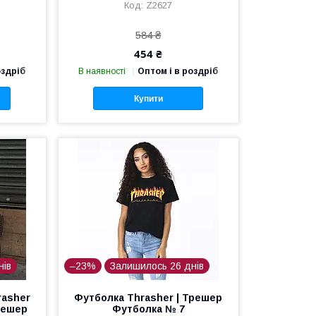
Z2627
584 ₴
454 ₴
оздріб
В наявності
Оптом і в роздріб
Купити
нів
–23%
Залишилось 26 днів
rasher
Футболка Thrasher | Трешер
Трешер
Футболка № 7