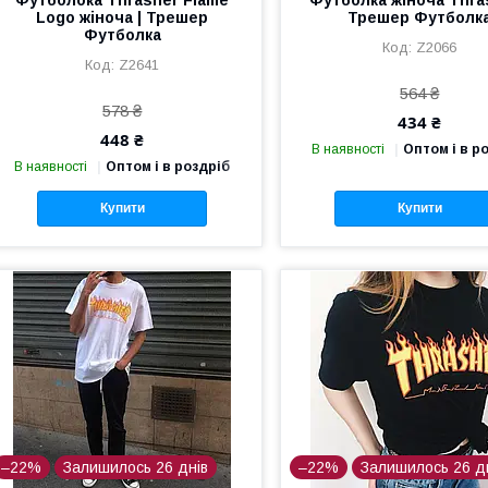
Logo жіноча | Трешер
Трешер Футболк
Футболка
Z2066
Z2641
564 ₴
578 ₴
434 ₴
448 ₴
В наявності
Оптом і в р
В наявності
Оптом і в роздріб
Купити
Купити
–22%
Залишилось 26 днів
–22%
Залишилось 26 д