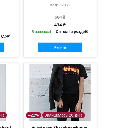
Z2053
564 ₴
434 ₴
В наявності
Оптом і в роздріб
оздріб
Купити
нів
–22%
Залишилось 26 днів
her |
Футболка Thrasher жіноча.