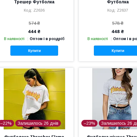
Трешер Футболка
Футболка
Z2636
Z2637
574 ₴
578 ₴
444 ₴
448 ₴
В наявності
Оптом і в роздріб
В наявності
Оптом і в р
Купити
Купити
–22%
Залишилось 26 днів
–23%
Залишилось 26 д
Футболока Thrasher Flame
Футболка жіноча Thras