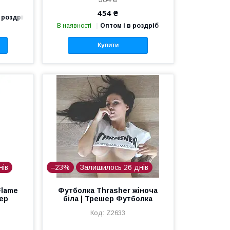
454 ₴
 роздріб
В наявності
Оптом і в роздріб
Купити
нів
–23%
Залишилось 26 днів
Flame
Футболка Thrasher жіноча
шер
біла | Трешер Футболка
Z2633