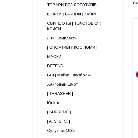
ТОВАРИ БЕЗ ЛОГОТИПІВ
ШОРТИ | БРИДЖІ | КАПРІ
СВИТШОТЫ | ТОЛСТОВКИ |
КОФТИ
Літні Комплекти
| СПОРТИВНІ КОСТЮМИ |
МАСКИ
DEFEND
ВСІ | Майки | Футболки
Хайповый шмот
| THRASHER |
Юність
| SUPREME |
| A. S. S. C. |
Супутник 1985