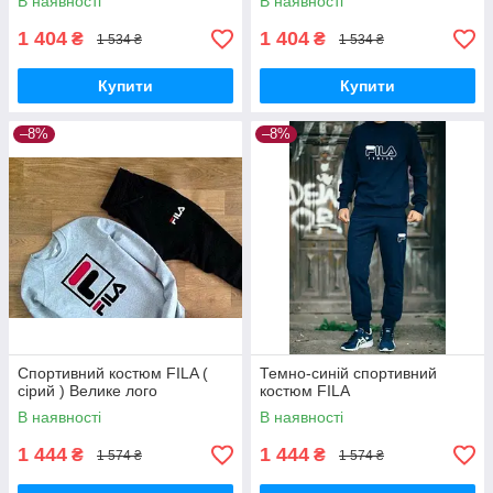
В наявності
В наявності
1 404
1 404
₴
₴
1 534 ₴
1 534 ₴
Купити
Купити
–8%
–8%
Спортивний костюм FILA (
Темно-синій спортивний
сірий ) Велике лого
костюм FILA
В наявності
В наявності
1 444
1 444
₴
₴
1 574 ₴
1 574 ₴