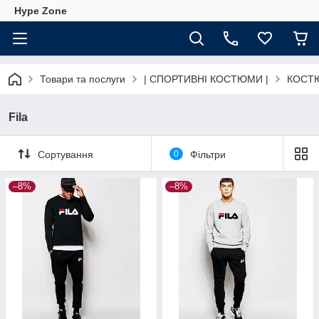
Hype Zone
Товари та послуги
| СПОРТИВНІ КОСТЮМИ |
КОСТ
Fila
Сортування
0
Фільтри
–8%
–8%