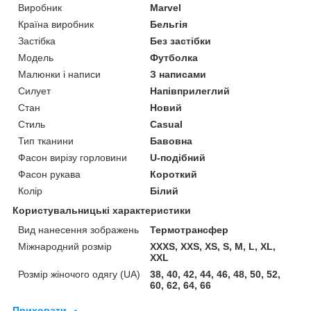
Виробник
Marvel
Країна виробник
Бельгія
Застібка
Без застібки
Модель
Футболка
Малюнки і написи
З написами
Силует
Напівприлеглий
Стан
Новий
Стиль
Casual
Тип тканини
Бавовна
Фасон вирізу горловини
U-подібний
Фасон рукава
Короткий
Колір
Білий
Користувальницькі характеристики
Вид нанесення зображень
Термотрансфер
Міжнародний розмір
XXXS, XXS, XS, S, M, L, XL,
XXL
Розмір жіночого одягу (UA)
38, 40, 42, 44, 46, 48, 50, 52,
60, 62, 64, 66
Приховати