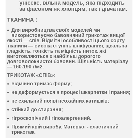
унісекс, вільна модель, яка підходить
за фасоном як хлопцям, так і дівчатам.
ТКАНИНА :
Для виробництва своїх моделей ми
використовуємо
бавовняний
трикотаж
вищої
якості —
спів
. Відмітні особливості цього сорту
тканини —
висока ступінь шліфування
,
ідеальна
гладкість
,
тонкість
та
міцність ниток
, які
виготовляються з найбільш дорогого
довговолокнистої бавовни. Щільність матеріалу
—
160-190 г/м2
.
ТРИКОТАЖ «СПІВ»:
відмінно тримає форму
;
не деформується
в процесі шкарпетки і прання;
не схильний появі неохайних катишків;
стійкий до стирання
;
гігроскопічний
і
гіпоалергенний
.
Прямий крій виробу. Матеріал -
еластичний
трикотаж
.