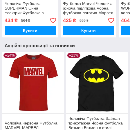
Чоловіча Футболка
Футболка Marvel Чоловіча
Футб
SUPERMAN Синя
жіноча підліткова Чорна
WOR
електрик Футболка з
футболка логотип Марвел
чоло
принтом Супермен
Комікси Людина Павук
434
425
464
₴
₴
564 ₴
555 ₴
Надлюдина Кларк Кент
комікси Марвел
Купити
Купити
Акційні пропозиції та новинки
–24%
–23%
Чоловіча Футболка Batman
Чоловіча червона Футболка
трикотажна Чорна футболка
MARVEL МАРВЕЛ
Бетмен Бэтмен в стилі