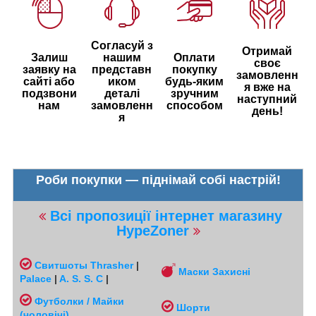
Согласуй з
Отримай
Залиш
нашим
Оплати
своє
заявку на
представн
покупку
замовленн
сайті або
иком
будь-яким
я вже на
подзвони
деталі
зручним
наступний
нам
замовленн
способом
день!
я
Роби покупки — піднімай собі настрій!
Всі пропозиції інтернет магазину
HypeZoner
Свитшоты
Thrasher
|
Маски Захисні
Palace
|
A. S. S. C
|
Футболки / Майки
Шорти
(чоловічі
)