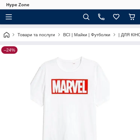
Hype Zone
Товари та послуги
ВСІ | Майки | Футболки
| ДЛЯ КІН
–24%