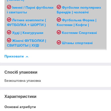
Іменні / Парні футболки
Футболки популярних
і свитшоты
Брендів | чоловічі
Л
етние комплекти (
Футбольна Форма |
ФУТБОЛКА + ШОРТИ )
Костюми | Кофти |
Худі | Кенгурушки
Костюми Спортивні
Жіночі
ФУТБОЛКИ |
Ш
таны спортивні
СВИТШОТЫ | ХУДІ
Приховати
Спосіб упаковки
Безкоштовна упаковка
Характеристики
Основні атрибути