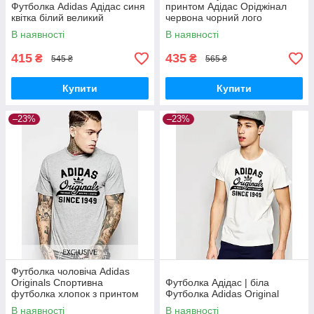
Футболка Adidas Адідас синя
принтом Адідас Оріджінал
квітка білий великий
червона чорний лого
В наявності
В наявності
415
435
₴
₴
545 ₴
565 ₴
Купити
Купити
–23%
–23%
Футболка чоловіча Adidas
Originals Спортивна
Футболка Адідас | біла
футболка хлопок з принтом
Футболка Adidas Original
Адідас Ориджинал Орігіналз
В наявності
В наявності