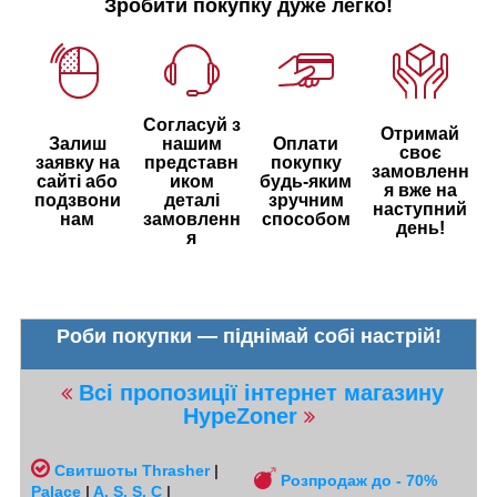
Зробити покупку дуже легко!
Согласуй з
Отримай
Залиш
нашим
Оплати
своє
заявку на
представн
покупку
замовленн
сайті або
иком
будь-яким
я вже на
подзвони
деталі
зручним
наступний
нам
замовленн
способом
день!
я
Роби покупки — піднімай собі настрій!
Всі пропозиції інтернет магазину
HypeZoner
Свитшоты
Thrasher
|
Розпродаж до - 70%
Palace
|
A. S. S. C
|