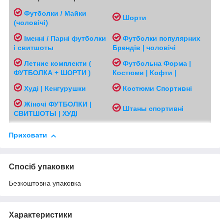
Футболки / Майки
Шорти
(чоловічі
)
Іменні / Парні футболки
Футболки популярних
і свитшоты
Брендів | чоловічі
Л
етние комплекти (
Футбольна Форма |
ФУТБОЛКА + ШОРТИ )
Костюми | Кофти |
Худі | Кенгурушки
Костюми Спортивні
Жіночі
ФУТБОЛКИ |
Ш
таны спортивні
СВИТШОТЫ | ХУДІ
Приховати
Спосіб упаковки
Безкоштовна упаковка
Характеристики