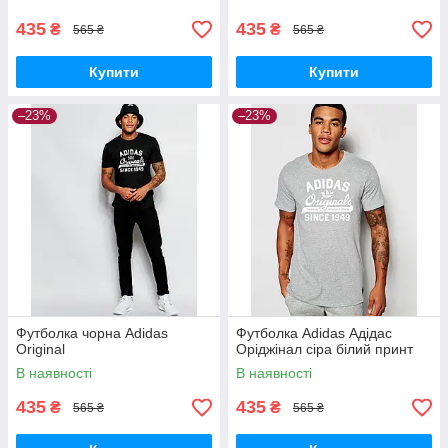
сіра
435
435
₴
₴
565 ₴
565 ₴
Купити
Купити
–23%
–23%
Футболка чорна Adidas
Футболка Adidas Адідас
Original
Оріджінал сіра білий принт
В наявності
В наявності
435
435
₴
₴
565 ₴
565 ₴