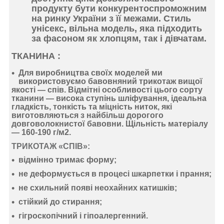
продукту бути конкурентоспроможним
на ринку України з її межами. Стиль
унісекс, вільна модель, яка підходить
за фасоном як хлопцям, так і дівчатам.
ТКАНИНА :
Для виробництва своїх моделей ми
використовуємо
бавовняний
трикотаж
вищої
якості —
спів
. Відмітні особливості цього сорту
тканини —
висока ступінь шліфування
,
ідеальна
гладкість
,
тонкість
та
міцність ниток
, які
виготовляються з найбільш дорогого
довговолокнистої бавовни. Щільність матеріалу
—
160-190 г/м2
.
ТРИКОТАЖ «СПІВ»:
відмінно тримає форму
;
не деформується
в процесі шкарпетки і прання;
не схильний появі неохайних катишків;
стійкий до стирання
;
гігроскопічний
і
гіпоалергенний
.