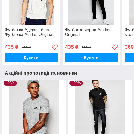
Футболка Адідас | біла
Футболка чорна Adidas
Футб
Футболка Adidas Original
Original
мале
435
435
369
₴
₴
565 ₴
565 ₴
Купити
Купити
Акційні пропозиції та новинки
–26%
–26%