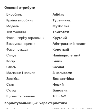
Основні атрибути
Виробник
Adidas
Країна виробник
Туреччина
Модель
Футболка
Тип тканини
Трикотаж
Фасон вирізу горловини
Круглий
Візерунки і принти
Абстрактний принт
Фасон рукава
Короткий
Силует
Напівприлеглий
Колір
Білий
Стиль
Casual
Малюнки і написи
З написами
Застібка
Без застібки
Стан
Новий
Склад
Бавовна
Щільність тканини
165 г/м2
Користувальницькі характеристики