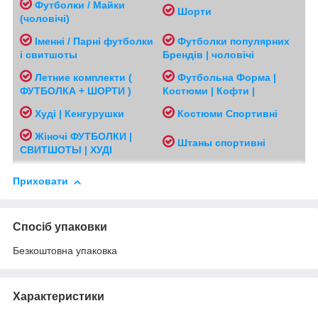
Футболки / Майки
Шорти
(чоловічі
)
Іменні / Парні футболки
Футболки популярних
і свитшоты
Брендів | чоловічі
Л
етние комплекти (
Футбольна Форма |
ФУТБОЛКА + ШОРТИ )
Костюми | Кофти |
Худі | Кенгурушки
Костюми Спортивні
Жіночі
ФУТБОЛКИ |
Ш
таны спортивні
СВИТШОТЫ | ХУДІ
Приховати
Спосіб упаковки
Безкоштовна упаковка
Характеристики