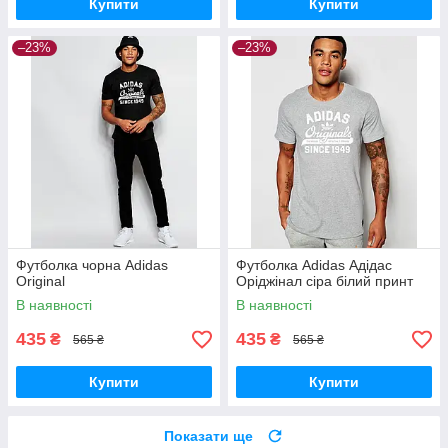
Купити
Купити
–23%
–23%
Футболка чорна Adidas
Футболка Adidas Адідас
Original
Оріджінал сіра білий принт
В наявності
В наявності
435
435
₴
₴
565 ₴
565 ₴
Купити
Купити
Показати ще