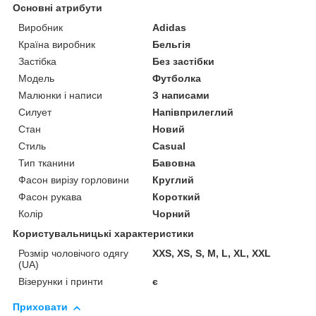
Основні атрибути
Виробник
Adidas
Країна виробник
Бельгія
Застібка
Без застібки
Модель
Футболка
Малюнки і написи
З написами
Силует
Напівприлеглий
Стан
Новий
Стиль
Casual
Тип тканини
Бавовна
Фасон вирізу горловини
Круглий
Фасон рукава
Короткий
Колір
Чорний
Користувальницькі характеристики
Розмір чоловічого одягу
XXS, XS, S, M, L, XL, XXL
(UA)
Візерунки і принти
є
Приховати