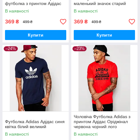
футболка з принтом Адідас
маленький значок старий
В наявності
В наявності
369
369
₴
₴
499 ₴
499 ₴
Купити
Купити
–24%
–23%
Чоловіча Футболка Adidas з
Футболка Adidas Адідас синя
принтом Адідас Оріджінал
квітка білий великий
червона чорний лого
В наявності
В наявності