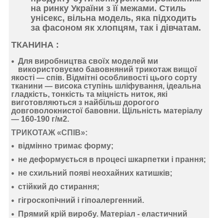
на ринку України з її межами. Стиль
унісекс, вільна модель, яка підходить
за фасоном як хлопцям, так і дівчатам.
ТКАНИНА :
Для виробництва своїх моделей ми
використовуємо
бавовняний
трикотаж
вищої
якості —
спів
. Відмітні особливості цього сорту
тканини —
висока ступінь шліфування
,
ідеальна
гладкість
,
тонкість
та
міцність ниток
, які
виготовляються з найбільш дорогого
довговолокнистої бавовни. Щільність матеріалу
—
160-190 г/м2
.
ТРИКОТАЖ «СПІВ»:
відмінно тримає форму
;
не деформується
в процесі шкарпетки і прання;
не схильний появі неохайних катишків;
стійкий до стирання
;
гігроскопічний
і
гіпоалергенний
.
Прямий крій виробу. Матеріал -
еластичний