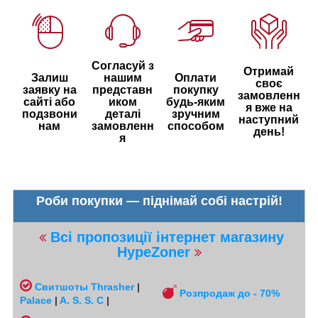
Согласуй з
Отримай
Залиш
нашим
Оплати
своє
заявку на
представн
покупку
замовленн
сайті або
иком
будь-яким
я вже на
подзвони
деталі
зручним
наступний
нам
замовленн
способом
день!
я
Роби покупки — піднімай собі настрій!
Всі пропозиції інтернет магазину
HypeZoner
Свитшоты
Thrasher
|
Розпродаж до - 70%
Palace
|
A. S. S. C
|