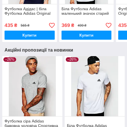
Футболка Адідас | біла
Біла Футболка Adidas
Футб
Футболка Adidas Original
маленький значок старий
Origi
435
369
435
₴
₴
565 ₴
499 ₴
Купити
Купити
Акційні пропозиції та новинки
–26%
–26%
Футболка сіра Adidas
бавовна чоловіча Спортивна
Біла Футболка Adidas