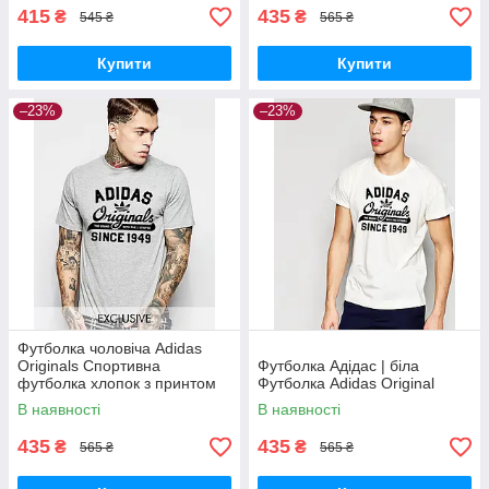
415
435
₴
₴
545 ₴
565 ₴
Купити
Купити
–23%
–23%
Футболка чоловіча Adidas
Originals Спортивна
Футболка Адідас | біла
футболка хлопок з принтом
Футболка Adidas Original
Адідас Ориджинал Орігіналз
В наявності
В наявності
сіра
435
435
₴
₴
565 ₴
565 ₴