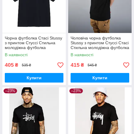
Чорна футболка Стасі Stussy
Чоловіча чорна футболка
з принтом Стуссі Стильна
Stussy з принтом Стуссі Стасі
молодіжна футболка
Стильна молодіжна футболка
чоловіча Розмір піідібрати
хлопцю Розмір піідібрати
В наявності
В наявності
405
415
₴
₴
535 ₴
545 ₴
Купити
Купити
–23%
–23%