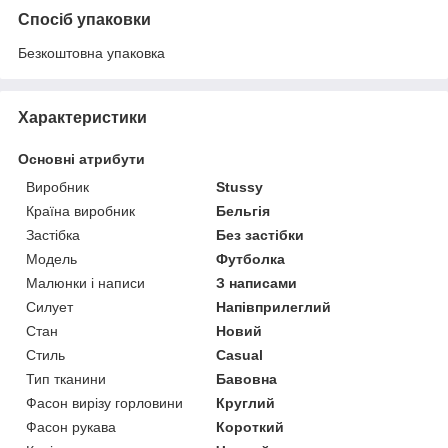
Спосіб упаковки
Безкоштовна упаковка
Характеристики
Основні атрибути
Виробник
Stussy
Країна виробник
Бельгія
Застібка
Без застібки
Модель
Футболка
Малюнки і написи
З написами
Силует
Напівприлеглий
Стан
Новий
Стиль
Casual
Тип тканини
Бавовна
Фасон вирізу горловини
Круглий
Фасон рукава
Короткий