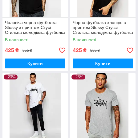
Чоловіча чорна футболка
Чорна футболка хлопцю з
Stussy з принтом Стусі
принтом Stussy Стуссі
Стильна молодіжна футболка
Стильна молодіжна футболка
Стасі хлопцю Спортивний
Стасі хлопчику Спортивний
В наявності
В наявності
одяг хб
одяг хб
425
425
₴
₴
555 ₴
555 ₴
Купити
Купити
–23%
–23%