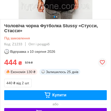
Чоловіча чорна Футболка Stussy «Стусси,
Стасси»
Під замовлення
Код: Z1233
Опт і роздріб
Відправка з
10 серпня 2026
444
₴
574 ₴
Економія
130 ₴
Залишилось
25 днів
440 ₴
від 2 шт.
Купити
або