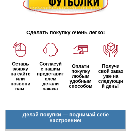
Сделать покупку очень легко!
Оставь
Согласуй
Оплати
Получи
заявку
с нашим
покупку
свой заказ
на сайте
представит
любым
уже на
или
елем
удобным
следующи
позвони
детали
способом
й день!
нам
заказа
Делай покупки — поднимай себе
настроение!