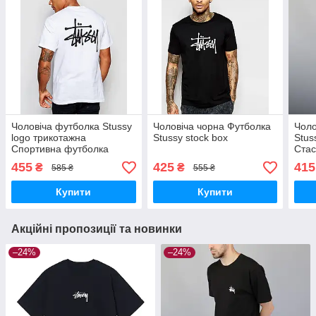
Чоловіча футболка Stussy
Чоловіча чорна Футболка
Чоло
logo трикотажна
Stussy stock box
Stus
Спортивна футболка
Стас
Стуса Стасі біла
футб
455
425
415
₴
₴
585 ₴
555 ₴
піід
Купити
Купити
Акційні пропозиції та новинки
–24%
–24%