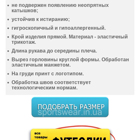
не подвержен появлению неопрятных
катышков;
устойчив к истиранию
;
гигроскопичный
и
гипоаллергенный
.
Крой изделия прямой. Материал -
эластичный
трикотаж
.
Длина рукава до середины плеча.
Вырез горловины круглой формы. Обработан
эластичным манжетом.
На груди принт с логотипом.
Обработка швов соответствует
технологическим нормам.