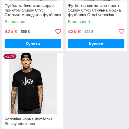
Футболка білого кольору з
Футболка світло-сіра принт
принтом Stussy Стусі
Stussy Стусі Стильна модна
Стильна молодіжна футболка
футболка Стасі чоловіча
Стасі хлопчикові Спортивний
Спортивна одежа хб
В наявності
В наявності
одяг хб
425
425
₴
₴
555 ₴
555 ₴
Купити
Купити
–23%
Чоловіча чорна Футболка
Stussy stock box