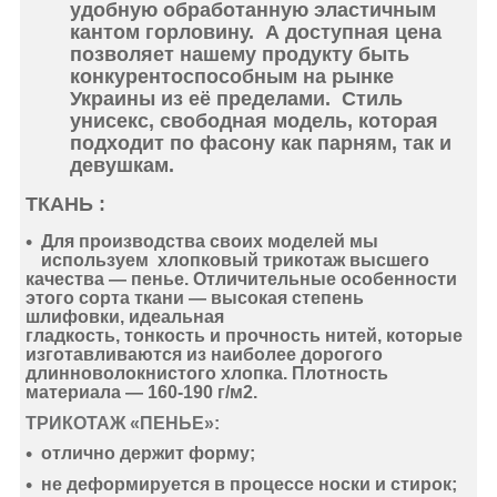
удобную обработанную эластичным
кантом горловину. А доступная цена
позволяет нашему продукту быть
конкурентоспособным на рынке
Украины из её пределами. Стиль
унисекс, свободная модель, которая
подходит по фасону как парням, так и
девушкам.
ТКАНЬ :
Для производства своих моделей мы
используем
хлопковый
трикотаж
высшего
качества —
пенье
. Отличительные особенности
этого сорта ткани —
высокая степень
шлифовки
,
идеальная
гладкость
,
тонкость
и
прочность нитей
, которые
изготавливаются из наиболее дорогого
длинноволокнистого хлопка. Плотность
материала —
160-190 г/м2
.
ТРИКОТАЖ «ПЕНЬЕ»:
отлично держит форму
;
не деформируется
в процессе носки и стирок;