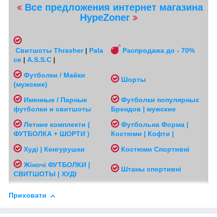
Все предложения интернет магазина
HypeZoner
Свитшоты
Thrasher
|
Pala
Распродажа до - 70%
ce
|
A.S.S.C
|
Футболки / Майки
Шорты
(мужские
)
Именные / Парные
Футболки популярных
футболки и свитшоты
Брендов | мужские
Л
етние комплекти (
Футбольна Форма |
ФУТБОЛКА + ШОРТИ )
Костюми | Кофти |
Худі | Кенгурушки
Костюми Спортивні
Жіночі
ФУТБОЛКИ |
Ш
таны спортивні
СВИТШОТЫ | ХУДІ
Приховати