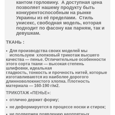
кантом горловину. А доступная цена
позволяет нашему продукту быть
конкурентоспособным на рынке
Украины из её пределами. Стиль
унисекс, свободная модель, которая
подходит по фасону как парням, так и
девушкам.
ТКАНЬ :
Для производства своих моделей мы
используем
хлопковый
трикотаж
высшего
качества —
пенье
. Отличительные особенности
этого сорта ткани —
высокая степень
шлифовки
,
идеальная
гладкость
,
тонкость
и
прочность нитей
, которые
изготавливаются из наиболее дорогого
длинноволокнистого хлопка. Плотность
материала —
160-190 г/м2
.
ТРИКОТАЖ «ПЕНЬЕ»:
отлично держит форму
;
не деформируется
в процессе носки и стирок;
не подвержен появлению неопрятных