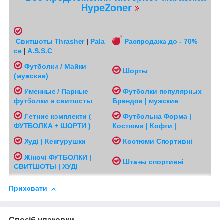
HypeZoner
Свитшоты
Thrasher
|
Pala
Распродажа до - 70%
ce
|
A.S.S.C
|
Футболки / Майки
Шорты
(мужские
)
Именные / Парные
Футболки популярных
футболки и свитшоты
Брендов | мужские
Л
етние комплекти (
Футбольна Форма |
ФУТБОЛКА + ШОРТИ )
Костюми | Кофти |
Худі | Кенгурушки
Костюми Спортивні
Жіночі
ФУТБОЛКИ |
Ш
таны спортивні
СВИТШОТЫ | ХУДІ
Приховати
Спосіб упаковки