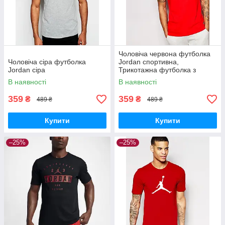
Чоловіча червона футболка
Чоловіча сіра футболка
Jordan спортивна,
Jordan сіра
Трикотажна футболка з
логотипом Джордан бавовна
В наявності
В наявності
100% прямого крою
359
359
₴
₴
489 ₴
489 ₴
Купити
Купити
–25%
–25%