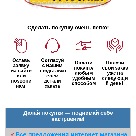
Сделать покупку очень легко!
Оставь
Согласуй
Оплати
Получи
заявку
с нашим
покупку
свой заказ
на сайте
представит
любым
уже на
или
елем
удобным
следующи
позвони
детали
способом
й день!
нам
заказа
Делай покупки — поднимай себе
настроение!
Все предложения интернет магазина