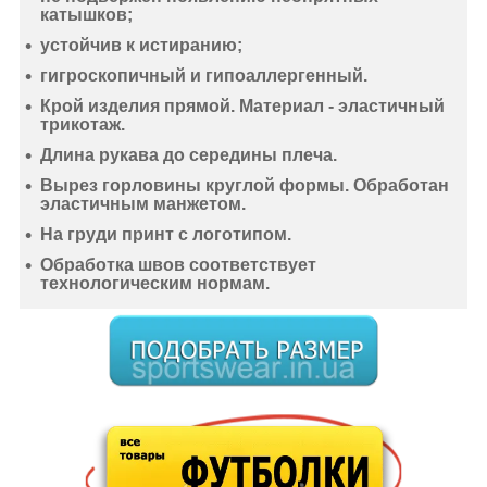
катышков;
устойчив к истиранию
;
гигроскопичный
и
гипоаллергенный
.
Крой изделия прямой. Материал -
эластичный
трикотаж
.
Длина рукава до середины плеча.
Вырез горловины круглой формы. Обработан
эластичным манжетом.
На груди принт с логотипом.
Обработка швов соответствует
технологическим нормам.