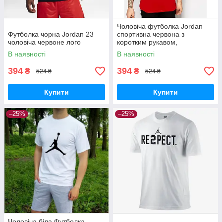
Чоловіча футболка Jordan
Футболка чорна Jordan 23
спортивна червона з
чоловіча червоне лого
коротким рукавом,
Бавовняна футболка
В наявності
В наявності
Джордан, Розміри в наявності
394
394
₴
₴
524 ₴
524 ₴
Купити
Купити
–25%
–25%
Чоловіча біла Футболка