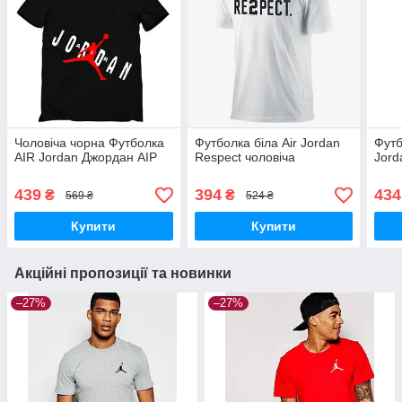
Чоловіча чорна Футболка
Футболка біла Air Jordan
Футб
AIR Jordan Джордан АІР
Respect чоловіча
Jord
439
394
434
₴
₴
569 ₴
524 ₴
Купити
Купити
Акційні пропозиції та новинки
–27%
–27%