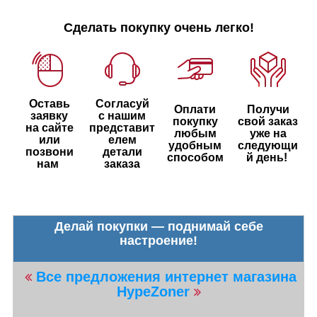
Сделать покупку очень легко!
Оставь
Согласуй
Оплати
Получи
заявку
с нашим
покупку
свой заказ
на сайте
представит
любым
уже на
или
елем
удобным
следующи
позвони
детали
способом
й день!
нам
заказа
Делай покупки — поднимай себе
настроение!
Все предложения интернет магазина
HypeZoner