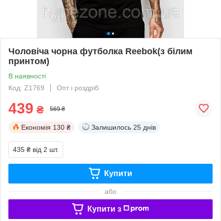
Чоловіча чорна футболка Reebok(з білим
принтом)
В наявності
Код: Z1769
Опт і роздріб
439
₴
569 ₴
Економія
130 ₴
Залишилось
25 днів
435 ₴
від 2 шт.
Купити
або
Купити з