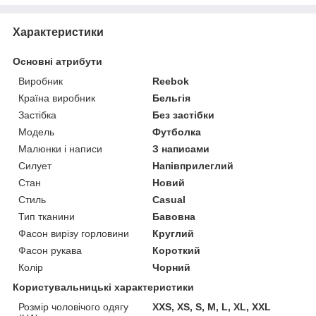
Характеристики
Основні атрибути
Виробник
Reebok
Країна виробник
Бельгія
Застібка
Без застібки
Модель
Футболка
Малюнки і написи
З написами
Силует
Напівприлеглий
Стан
Новий
Стиль
Casual
Тип тканини
Бавовна
Фасон вирізу горловини
Круглий
Фасон рукава
Короткий
Колір
Чорний
Користувальницькі характеристики
Розмір чоловічого одягу
XXS, XS, S, M, L, XL, XXL