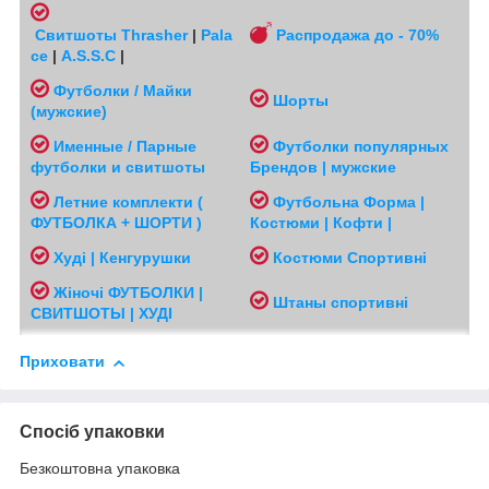
Свитшоты
Thrasher
|
Pala
Распродажа до - 70%
ce
|
A.S.S.C
|
Футболки / Майки
Шорты
(мужские
)
Именные / Парные
Футболки популярных
футболки и свитшоты
Брендов | мужские
Л
етние комплекти (
Футбольна Форма |
ФУТБОЛКА + ШОРТИ )
Костюми | Кофти |
Худі | Кенгурушки
Костюми Спортивні
Жіночі
ФУТБОЛКИ |
Ш
таны спортивні
СВИТШОТЫ | ХУДІ
Приховати
Спосіб упаковки
Безкоштовна упаковка