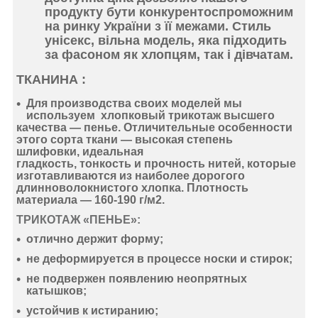
продукту бути конкурентоспроможним
на ринку України з її межами. Стиль
унісекс, вільна модель, яка підходить
за фасоном як хлопцям, так і дівчатам.
ТКАНИНА :
Для производства своих моделей мы
используем
хлопковый
трикотаж
высшего
качества —
пенье
. Отличительные особенности
этого сорта ткани —
высокая степень
шлифовки
,
идеальная
гладкость
,
тонкость
и
прочность нитей
, которые
изготавливаются из наиболее дорогого
длинноволокнистого хлопка. Плотность
материала —
160-190 г/м2
.
ТРИКОТАЖ «ПЕНЬЕ»:
отлично держит форму
;
не деформируется
в процессе носки и стирок;
не подвержен появлению неопрятных
катышков;
устойчив к истиранию
;