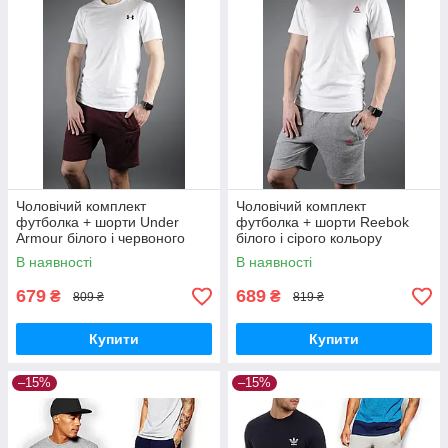
Чоловічий комплект
Чоловічий комплект
футболка + шорти Under
футболка + шорти Reebok
Armour білого і червоного
білого і сірого кольору
кольору
В наявності
В наявності
679
689
₴
₴
809 ₴
819 ₴
Купити
Купити
–15%
–15%