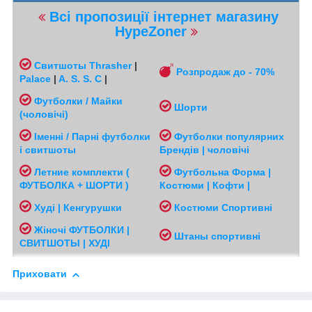
Всі пропозиції інтернет магазину
HypeZoner
Свитшоты
Thrasher
|
Розпродаж до - 70%
Palace
|
A. S. S. C
|
Футболки / Майки
Шорти
(чоловічі
)
Іменні / Парні футболки
Футболки популярних
і свитшоты
Брендів | чоловічі
Л
етние комплекти (
Футбольна Форма |
ФУТБОЛКА + ШОРТИ )
Костюми | Кофти |
Худі | Кенгурушки
Костюми Спортивні
Жіночі
ФУТБОЛКИ |
Ш
таны спортивні
СВИТШОТЫ | ХУДІ
Приховати