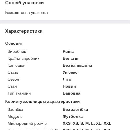
Спосіб упаковки
Безкоштовна упаковка
Характеристики
Основні
Виробник
Puma
Країна виробник
Бельгія
Капюшон
Без капюшона
Стать
Унісекс
Сезон
Літо
Стан
Новий
Тип тканини
Бавовна
Користувальницькі характеристики
Застібка
Без застібки
Модель
Футболка
Міжнародний розмір
XXS, XS, S, M, L, XL, XXL