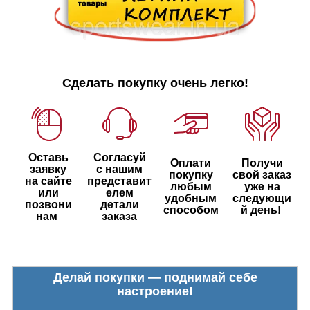
Сделать покупку очень легко!
Оставь
Согласуй
Оплати
Получи
заявку
с нашим
покупку
свой заказ
на сайте
представит
любым
уже на
или
елем
удобным
следующи
позвони
детали
способом
й день!
нам
заказа
Делай покупки — поднимай себе
настроение!