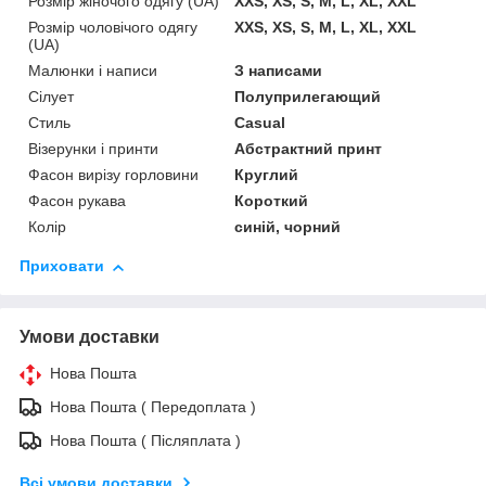
Розмір жіночого одягу (UA)
XXS, XS, S, M, L, XL, XXL
Розмір чоловічого одягу
XXS, XS, S, M, L, XL, XXL
(UA)
Малюнки і написи
З написами
Сілует
Полуприлегающий
Стиль
Casual
Візерунки і принти
Абстрактний принт
Фасон вирізу горловини
Круглий
Фасон рукава
Короткий
Колір
синій, чорний
Приховати
Умови доставки
Нова Пошта
Нова Пошта ( Передоплата )
Нова Пошта ( Післяплата )
Всі умови доставки