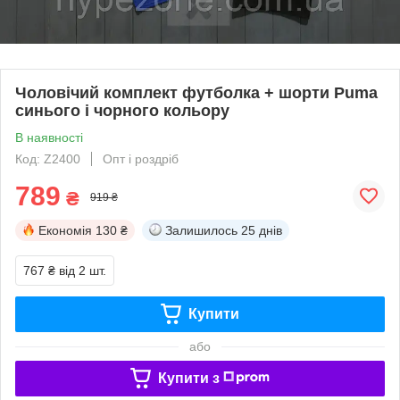
Чоловічий комплект футболка + шорти Puma
синього і чорного кольору
В наявності
Код: Z2400
Опт і роздріб
789
₴
919 ₴
Економія
130 ₴
Залишилось
25 днів
767 ₴
від 2 шт.
Купити
або
Купити з