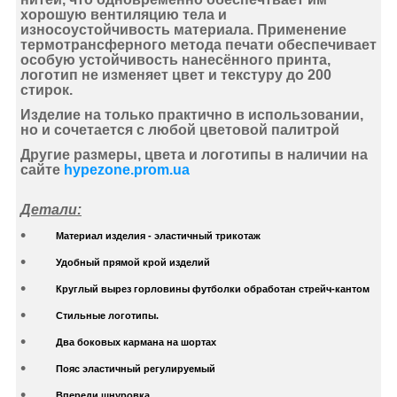
хорошую вентиляцию тела и
износоустойчивость материала. Применение
термотрансферного метода печати
обеспечивает
особую устойчивость нанесённого принта,
логотип не изменяет цвет и текстуру до 200
стирок.
Изделие на только практично в использовании,
но и сочетается с любой цветовой палитрой
Другие размеры, цвета и логотипы в наличии на
сайте
hypezone.prom.ua
Детали:
Материал изделия - эластичный трикотаж
Удобный прямой крой изделий
Круглый вырез горловины футболки обработан стрейч-кантом
Стильные логотипы.
Два боковых кармана на шортах
Пояс эластичный регулируемый
Впереди шнуровка