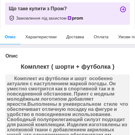
Що таке купити з Пром?
Замовлення під захистом
Опис
Характеристики
Доставка
Оплата
Умови п
Опис
Комплект ( шорти + футболка )
Комплект из футболки и шорт особенно
актуален с наступлением жаркой погоды. Он
уместно смотрится как в спортивной так и в
повседневной обстановке. Принт с модным
молодёжным логотипом добавляет
яркости.Выполнены в универсальном стиле что
обеспечивает отличную посадку на фигуре и
удобство в повседневном использовании.
Свободный полуприлегающий силуэт подходит
для разной комплекции. Изделия изготовлены из
хлопковой ткани с добавлением акриловых
нитей, что одновременно обеспечтвает им