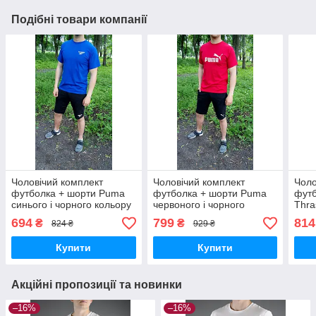
Подібні товари компанії
Чоловічий комплект
Чоловічий комплект
Чоло
футболка + шорти Puma
футболка + шорти Puma
футб
синього і чорного кольору
червоного і чорного
Thra
кольору
коль
694
799
814
₴
₴
824 ₴
929 ₴
Купити
Купити
Акційні пропозиції та новинки
–16%
–16%