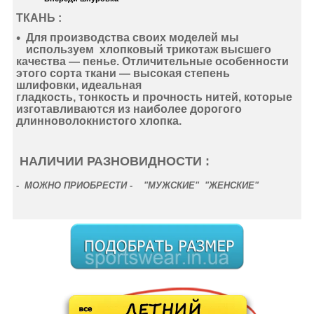
ТКАНЬ :
Для производства своих моделей мы
используем
хлопковый
трикотаж
высшего
качества —
пенье
. Отличительные особенности
этого сорта ткани —
высокая степень
шлифовки
,
идеальная
гладкость
,
тонкость
и
прочность нитей
, которые
изготавливаются из наиболее дорогого
длинноволокнистого хлопка.
НАЛИЧИИ РАЗНОВИДНОСТИ :
-
МОЖНО ПРИОБРЕСТИ - "МУЖСКИЕ" "ЖЕНСКИЕ"