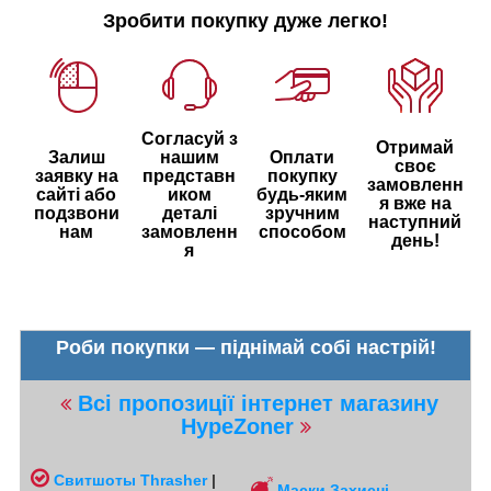
Зробити покупку дуже легко!
Согласуй з
Отримай
Залиш
нашим
Оплати
своє
заявку на
представн
покупку
замовленн
сайті або
иком
будь-яким
я вже на
подзвони
деталі
зручним
наступний
нам
замовленн
способом
день!
я
Роби покупки — піднімай собі настрій!
Всі пропозиції інтернет магазину
HypeZoner
Свитшоты
Thrasher
|
Маски Захисні