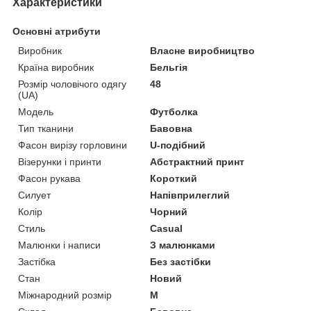
Характеристики
Основні атрибути
Виробник
Власне виробництво
Країна виробник
Бельгія
Розмір чоловічого одягу
48
(UA)
Модель
Футболка
Тип тканини
Бавовна
Фасон вирізу горловини
U-подібний
Візерунки і принти
Абстрактний принт
Фасон рукава
Короткий
Силует
Напівприлеглий
Колір
Чорний
Стиль
Casual
Малюнки і написи
З малюнками
Застібка
Без застібки
Стан
Новий
Міжнародний розмір
M