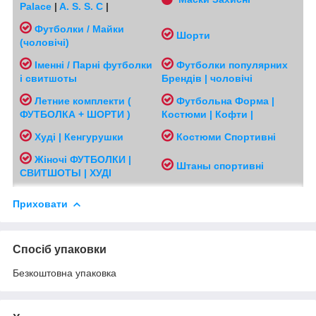
Palace
|
A. S. S. C
|
Футболки / Майки
Шорти
(чоловічі
)
Іменні / Парні футболки
Футболки популярних
і свитшоты
Брендів | чоловічі
Л
етние комплекти (
Футбольна Форма |
ФУТБОЛКА + ШОРТИ )
Костюми | Кофти |
Худі | Кенгурушки
Костюми Спортивні
Жіночі
ФУТБОЛКИ |
Ш
таны спортивні
СВИТШОТЫ | ХУДІ
Приховати
Спосіб упаковки
Безкоштовна упаковка