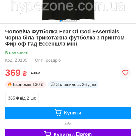
Чоловіча Футболка Fear Of God Essentials
чорна біла Трикотажна футболка з принтом
Фир оф Гад Ессеншлз міні
В наявності
Код: Z0135
Опт і роздріб
369
₴
499 ₴
Економія
130 ₴
Залишилось
26 днів
365 ₴
від 2 шт.
Купити
або
Купити з