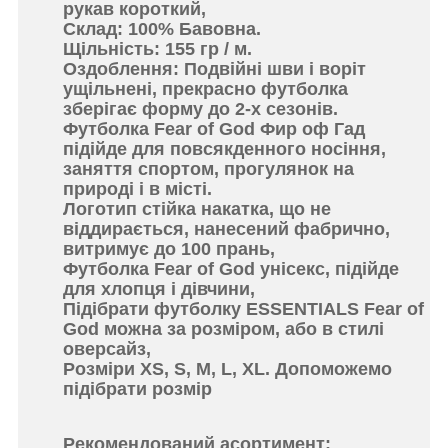
рукав короткий,
Склад
: 100% Бавовна.
Щільність
: 155 гр / м.
Оздоблення
: Подвійні шви і воріт
ущільнені, прекрасно футболка
зберігає форму до 2-х сезонів.
Футболка Fear of God Фир оф Гад
підійде для повсякденного носіння,
заняття спортом, прогулянок на
природі і в місті.
Логотип
стійка накатка, що не
віддирається, нанесений фабрично,
витримує до 100 прань,
Футболка Fear of God унісекс, підійде
для хлопця і дівчини,
Підібрати футболку ESSENTIALS Fear of
God можна за розміром, або в стилі
оверсайз,
Розміри
XS, S, M, L, XL. Допоможемо
підібрати розмір
Рекомендований асортимент
: