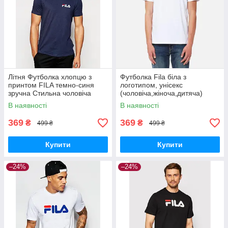
Літня Футболка хлопцю з
Футболка Fila біла з
принтом FILA темно-синя
логотипом, унісекс
зручна Стильна чоловіча
(чоловіча,жіноча,дитяча)
футболка Філа бавовна для
В наявності
В наявності
дому спорту
369
369
₴
₴
499 ₴
499 ₴
Купити
Купити
–24%
–24%