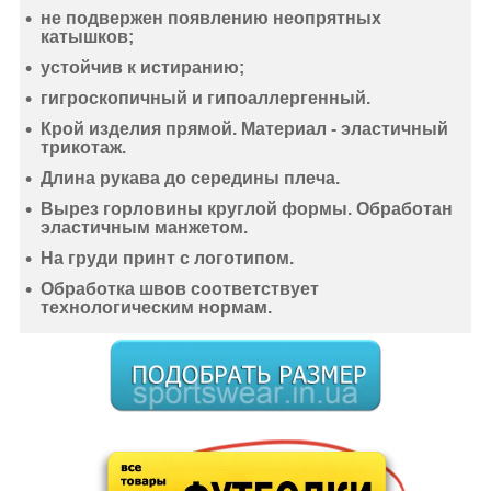
не подвержен появлению неопрятных
катышков;
устойчив к истиранию
;
гигроскопичный
и
гипоаллергенный
.
Крой изделия прямой. Материал -
эластичный
трикотаж
.
Длина рукава до середины плеча.
Вырез горловины круглой формы. Обработан
эластичным манжетом.
На груди принт с логотипом.
Обработка швов соответствует
технологическим нормам.