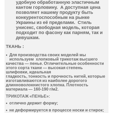
удобную обработанную эластичным
кантом горловину. А доступная цена
позволяет нашему продукту быть
конкурентоспособным на рынке
Украины из её пределами. Стиль
унисекс, свободная модель, которая
подходит по фасону как парням, так и
девушкам.
ТКАНЬ :
Для производства своих моделей мы
используем
хлопковый
трикотаж
высшего
качества —
пенье
. Отличительные особенности
этого сорта ткани —
высокая степень
шлифовки
,
идеальная
гладкость
,
тонкость
и
прочность нитей
, которые
изготавливаются из наиболее дорогого
длинноволокнистого хлопка. Плотность
материала —
160-190 г/м2
.
ТРИКОТАЖ «ПЕНЬЕ»:
отлично держит форму
;
не деформируется
в процессе носки и стирок;