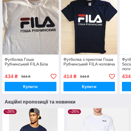
Футболка Гоша
Футболка з принтом Гоша
Футб
Рубчинський FILA Біла
Рубчинський FILA чоловіча
Soci
лого
(чол
434
414
434
₴
₴
564 ₴
544 ₴
В сти
Купити
Купити
Акційні пропозиції та новинки
–26%
–26%