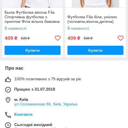
Была Футболка жіноча Fila
Спортивна футболка з
Футболка Fila біла, унісекс
принтом Філа вільна бавовна
(чоловіча,жіноча,дитяча)
100% унісекс (чоловіча,
В наявності
В наявності
жіноча, підліткова)
409
409
₴
₴
539 ₴
539 ₴
Купити
Купити
Про нас
100% позитивних з 79 відгуків за рік
Працює з 31.07.2018
м. Київ
ул Соломенская 86, Київ, Україна
Контакти
Сьогодні вихідний