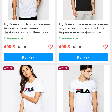
Футболка FILA біла бавовна
Футболка Fila чоловіча жіноча
Чоловіча трикотажна
підліткова з логотипом Філа,
футболка в стилі Філа синє
Чорна чоловіча футболка
лого
Філа бавовна трикотаж
В наявності
В наявності
409
409
₴
₴
539 ₴
539 ₴
Купити
Купити
–24%
–24%