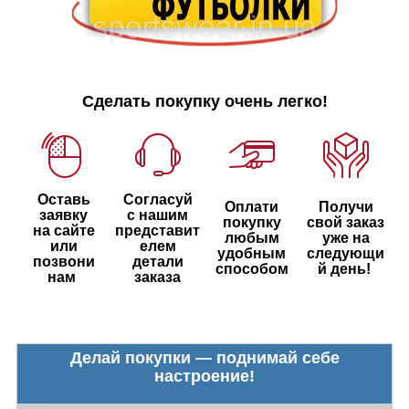
Сделать покупку очень легко!
Оставь
Согласуй
Оплати
Получи
заявку
с нашим
покупку
свой заказ
на сайте
представит
любым
уже на
или
елем
удобным
следующи
позвони
детали
способом
й день!
нам
заказа
Делай покупки — поднимай себе
настроение!