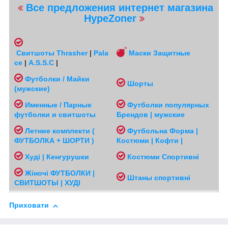
Все предложения интернет магазина
HypeZoner
Свитшоты
Thrasher
|
Pala
Маски Защитные
ce
|
A.S.S.C
|
Футболки / Майки
Шорты
(мужские
)
Именные / Парные
Футболки популярных
футболки и свитшоты
Брендов | мужские
Л
етние комплекти (
Футбольна Форма |
ФУТБОЛКА + ШОРТИ )
Костюми | Кофти |
Худі | Кенгурушки
Костюми Спортивні
Жіночі
ФУТБОЛКИ |
Ш
таны спортивні
СВИТШОТЫ | ХУДІ
Приховати