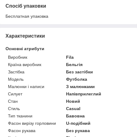
Спосіб упаковки
Бесплатная упаковка
Характеристики
Основні атрибути
Виробник
Fila
Країна виробник
Бельгія
Застібка
Без застібки
Модель
Футболка
Малюнки і написи
З малюнками
Силует
Напівприлеглий
Стан
Новий
Стиль
Casual
Тип тканини
Бавовна
Фасон вирізу горловини
U-подібний
Фасон рукава
Без рукава