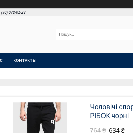
 (96) 072-01-23
АС
КОНТАКТЫ
Чоловічі спо
РІБОК чорні
634 ₴
764 ₴