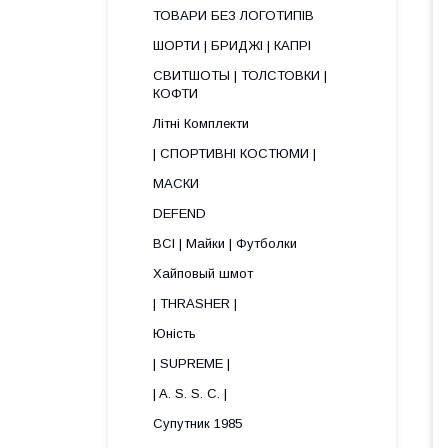
ТОВАРИ БЕЗ ЛОГОТИПІВ
ШОРТИ | БРИДЖІ | КАПРІ
СВИТШОТЫ | ТОЛСТОВКИ |
КОФТИ
Літні Комплекти
| СПОРТИВНІ КОСТЮМИ |
МАСКИ
DEFEND
ВСІ | Майки | Футболки
Хайповый шмот
| THRASHER |
Юність
| SUPREME |
| A. S. S. C. |
Супутник 1985