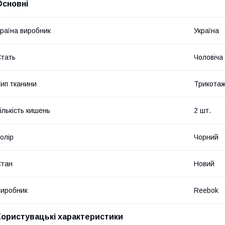
Основні
раїна виробник
Україна
тать
Чоловіча
ип тканини
Трикота
ількість кишень
2 шт.
олір
Чорний
Стан
Новий
иробник
Reebok
Користувацькi характеристики