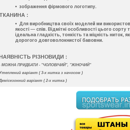
зображення фірмового логотипу.
ТКАНИНА :
Для виробництва своїх моделей ми використо
якості —
спів
. Відмітні особливості цього сорту
ідеальна гладкість
,
тонкість
та
міцність ниток
, я
дорогого довговолокнистої бавовни.
НАЯВНІСТЬ РІЗНОВИДИ :
-
МОЖНА ПРИДБАТИ - "ЧОЛОВІЧИЙ", "ЖІНОЧИЙ"
Утеплений варіант ( 3-х нитка
з начосом
)
Демісезонний варіант ( 2-х нитка )