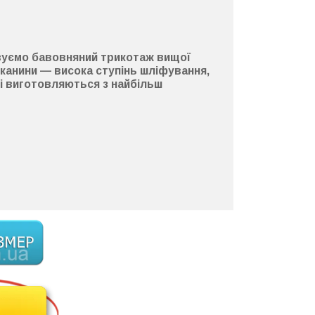
вуємо
бавовняний
трикотаж
вищої
 тканини —
висока ступінь шліфування
,
кі виготовляються з найбільш