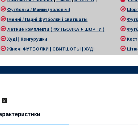
Футболки / Майки (чоловічі
)
Шор
Іменні / Парні футболки і свитшоты
Футб
Л
етние комплекти ( ФУТБОЛКА + ШОРТИ )
Футб
Худі | Кенгурушки
Кост
Жіночі
ФУТБОЛКИ | СВИТШОТЫ | ХУДІ
Ш
та
арактеристики