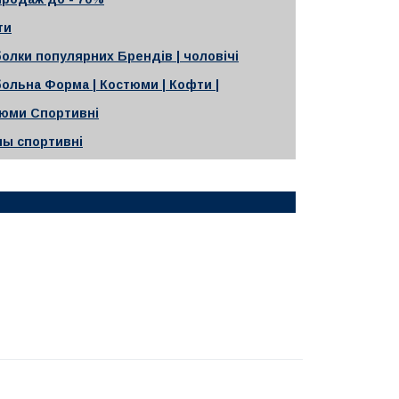
ти
олки популярних Брендів | чоловічі
ольна Форма | Костюми | Кофти |
юми Спортивні
ны спортивні