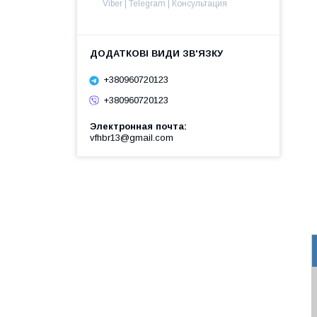
Viber | Telegram | Консультация
+380960720123
+380960720123
Электронная почта
vfhbr13@gmail.com