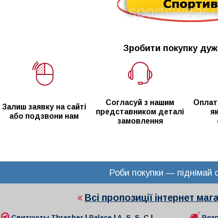
Зробити покупку дуж
Согласуй з нашим
Оплат
Залиш заявку на сайті
представником деталі
я
або подзвони нам
замовлення
Роби покупки — піднімай с
Всі пропозиції інтернет ма
Свитшоты
Thrasher
|
Palace
|
A. S. S. C
|
Роз