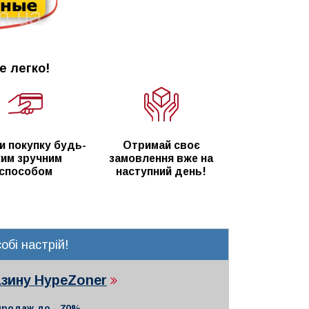
е легко!
и покупку будь-
Отримай своє
ким зручним
замовлення вже на
способом
наступний день!
обі настрій!
газину HypeZoner
продаж до - 70%