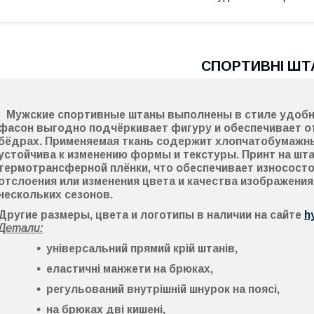
СПОРТИВНІ ШТ
Мужские спортивные штаны
выполнены в стиле удобн
фасон выгодно подчёркивает фигуру и обеспечивает отл
бёдрах. Применяемая ткань содержит хлопчатобумажны
устойчива к изменению формы и текстуры. Принт на шт
термотрансферной плёнки, что обеспечивает износосто
отслоения или изменения цвета и качества изображени
нескольких сезонов.
Другие размеры, цвета и логотипы в наличии на сайте
h
Детали:
універсальний прямий крій штанів,
еластичні манжети на брюках,
регульований внутрішній шнурок на поясі,
на брюках дві кишені,