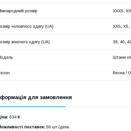
іжнародний розмір
XXXS, XXS
озмір чоловічого одягу (UA)
XXS, XS, 
озмір жіночого одягу (UA)
38, 40, 42
Модель
Штани сп
Сезон
Весна / О
нформація для замовлення
іна:
634 ₴
Можливості поставок:
50 шт./день