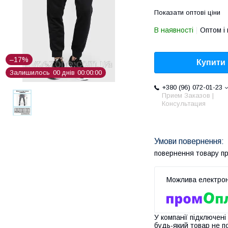
Показати оптові ціни
В наявності
Оптом і 
–17%
Купити
Залишилось
0
0
днів
0
0
0
0
0
0
+380 (96) 072-01-23
Прием Заказов |
Консультация
повернення товару п
У компанії підключені
будь-який товар не п