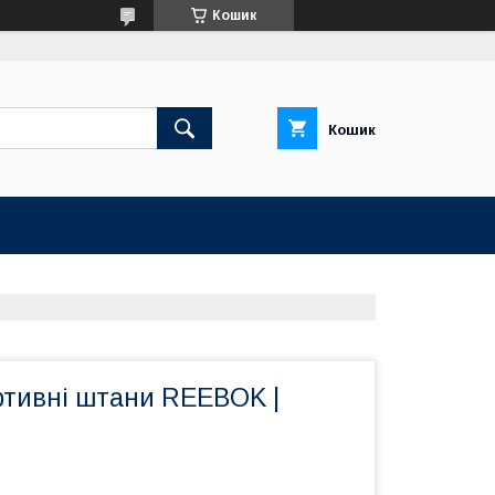
Кошик
Кошик
ртивні штани REEBOK |