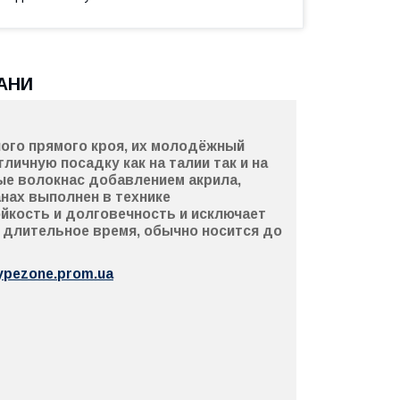
АНИ
ого прямого кроя, их молодёжный
ичную посадку как на талии так и на
е волокнас добавлением акрила,
анах выполнен в технике
йкость и долговечность и исключает
я длительное время, обычно носится до
ypezone.prom.ua