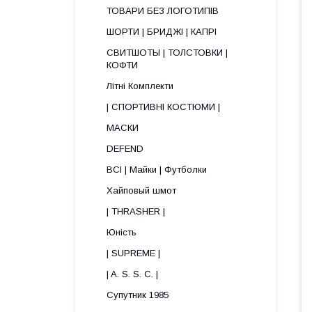
ТОВАРИ БЕЗ ЛОГОТИПІВ
ШОРТИ | БРИДЖІ | КАПРІ
СВИТШОТЫ | ТОЛСТОВКИ |
КОФТИ
Літні Комплекти
| СПОРТИВНІ КОСТЮМИ |
МАСКИ
DEFEND
ВСІ | Майки | Футболки
Хайповый шмот
| THRASHER |
Юність
| SUPREME |
| A. S. S. C. |
Супутник 1985