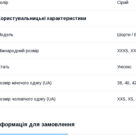
олір
Сірий
Користувальницькі характеристики
Модель
Шорти / 
іжнародний розмір
XXXS, XXS
тать
Унісекс
озмір жіночого одягу (UA)
38, 40, 42
озмір чоловічого одягу (UA)
XXS, XS, 
нформація для замовлення