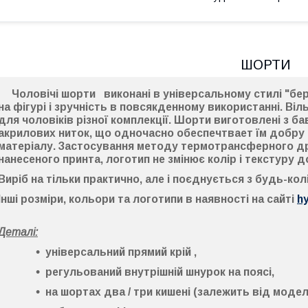
ШОРТИ
Чоловічі шорти
виконані в універсальному стилі
"бе
на фігурі і зручність в повсякденному використанні. В
для чоловіків різної комплекції. Шорти виготовлені з б
акрилових ниток, що одночасно обеспечтвает їм добру в
матеріалу. Застосування
методу термотрансферного д
нанесеного принта, логотип не змінює колір і текстуру д
Виріб на тільки практично, але і поєднується з будь-ко
Інші розміри, кольори та логотипи в наявності на сайті
h
Деталі:
універсальний прямий крій ,
регульований внутрішній шнурок на поясі,
на шортах два / три кишені (залежить від моделі