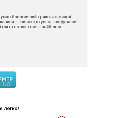
вуємо
бавовняний
трикотаж
вищої
 тканини —
висока ступінь шліфування
,
кі виготовляються з найбільш
е легко!