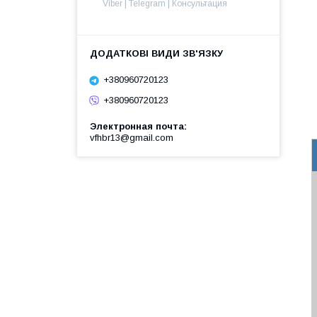
Viber | Telegram | Консультация
+380960720123
+380960720123
Электронная почта
vfhbr13@gmail.com