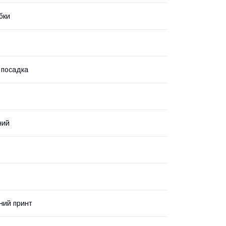
бки
 посадка
ний
ний принт