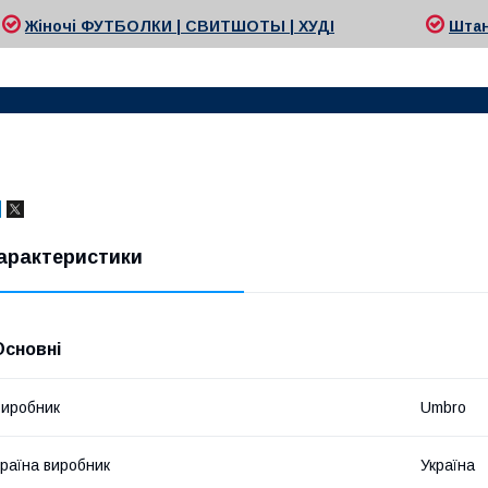
Жіночі
ФУТБОЛКИ | СВИТШОТЫ | ХУДІ
Ш
та
арактеристики
Основні
иробник
Umbro
раїна виробник
Україна