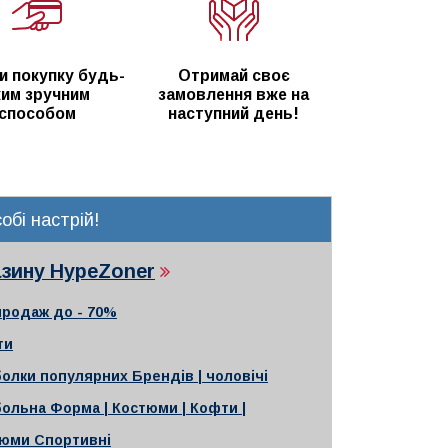
и покупку будь-
Отримай своє
ким зручним
замовлення вже на
способом
наступний день!
обі настрій!
газину HypeZoner
продаж до - 70%
ти
олки популярних Брендів | чоловічі
ольна Форма | Костюми | Кофти |
юми Спортивні