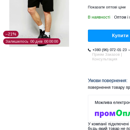
Показати оптові ціни
В наявності
Оптом і 
–21%
Купити
Залишилось
0
0
днів
0
0
0
0
0
0
+380 (96) 072-01-23
Прием Заказов |
Консультация
повернення товару п
У компанії підключені
будь-який товар не п