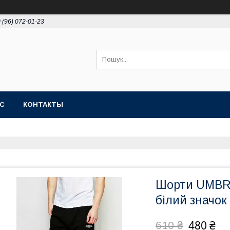
 (96) 072-01-23
АС
КОНТАКТЫ
Шорти UMBRO 
білий значок
480 ₴
610 ₴