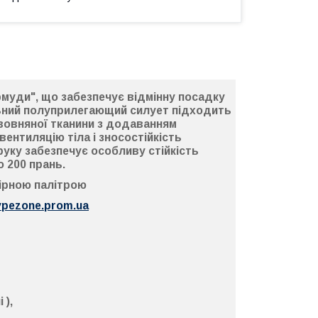
рмуди"
, що забезпечує відмінну посадку
ільний полуприлегающий силует підходить
авовняної тканини з додаванням
ентиляцію тіла і зносостійкість
руку
забезпечує особливу стійкість
о 200 прань.
лірною палітрою
ypezone.prom.ua
 ),