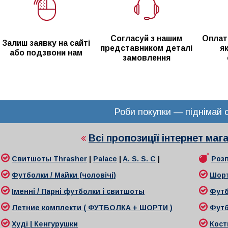
Согласуй з нашим
Оплат
Залиш заявку на сайті
представником деталі
я
або подзвони нам
замовлення
Роби покупки — піднімай с
Всі пропозиції інтернет ма
Свитшоты
Thrasher
|
Palace
|
A. S. S. C
|
Роз
Футболки / Майки (чоловічі
)
Шор
Іменні / Парні футболки і свитшоты
Футб
Л
етние комплекти ( ФУТБОЛКА + ШОРТИ )
Футб
Худі | Кенгурушки
Кост