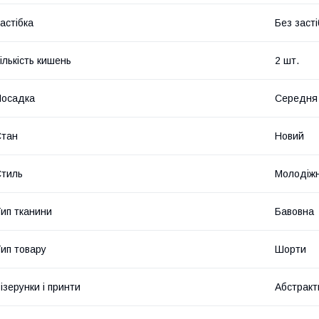
астібка
Без засті
ількість кишень
2 шт.
Посадка
Середня
Стан
Новий
тиль
Молодіж
ип тканини
Бавовна
ип товару
Шорти
ізерунки і принти
Абстракт