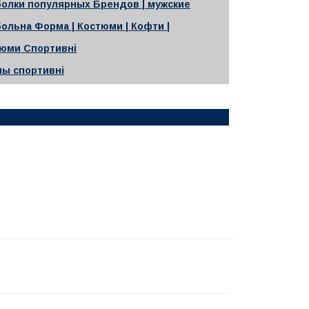
олки популярных Брендов | мужские
ольна Форма | Костюми | Кофти |
юми Спортивні
ны спортивні