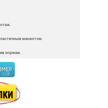
котаж
.
эластичным манжетом.
им нормам.