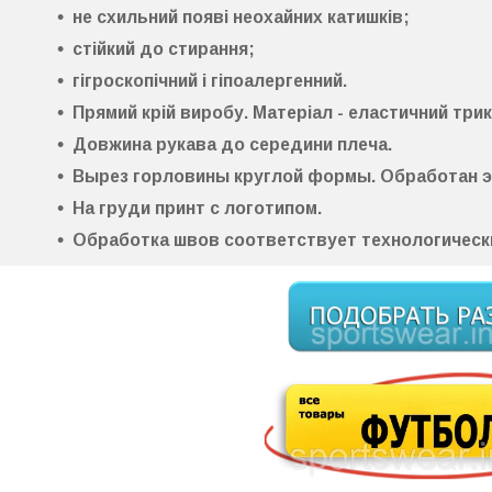
не схильний появі неохайних катишків;
стійкий до стирання
;
гігроскопічний
і
гіпоалергенний
.
Прямий крій виробу. Матеріал -
еластичний три
Довжина рукава до середини плеча.
Вырез горловины круглой формы. Обработан 
На груди принт с логотипом.
Обработка швов соответствует технологическ