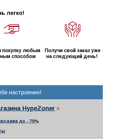
ь легко!
 покупку любым
Получи свой заказ уже
ным способом
на следующий день!
бе настроение!
агазина HypeZoner
продажа до - 70%
ты