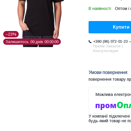
В наявності
Оптом і 
Купити
–23%
+380 (96) 072-01-23
Залишилось
0
0
днів
0
0
0
0
0
0
Прием Заказов |
Консультация
повернення товару п
У компанії підключені
будь-який товар не п