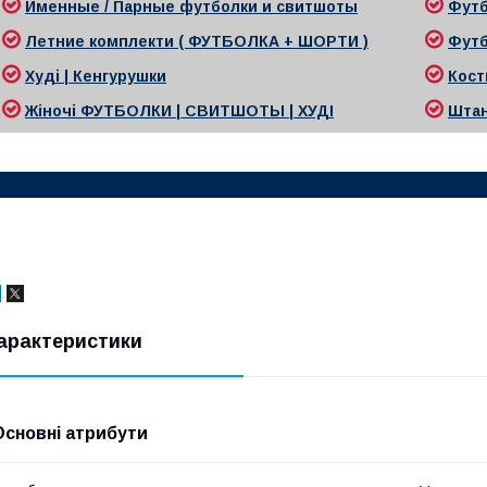
Именные / Парные футболки и свитшоты
Футб
Л
етние комплекти ( ФУТБОЛКА + ШОРТИ )
Футб
Худі | Кенгурушки
Кост
Жіночі
ФУТБОЛКИ | СВИТШОТЫ | ХУДІ
Ш
та
арактеристики
Основні атрибути