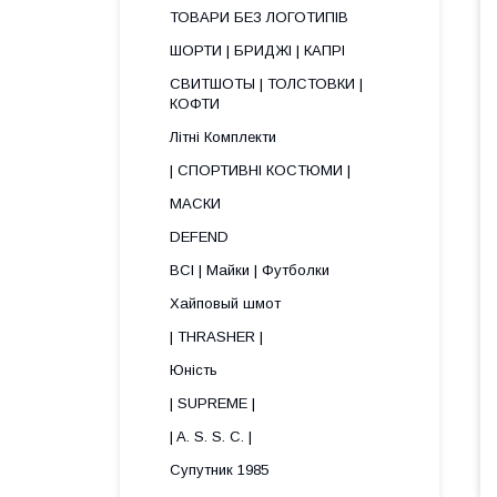
ТОВАРИ БЕЗ ЛОГОТИПІВ
ШОРТИ | БРИДЖІ | КАПРІ
СВИТШОТЫ | ТОЛСТОВКИ |
КОФТИ
Літні Комплекти
| СПОРТИВНІ КОСТЮМИ |
МАСКИ
DEFEND
ВСІ | Майки | Футболки
Хайповый шмот
| THRASHER |
Юність
| SUPREME |
| A. S. S. C. |
Супутник 1985