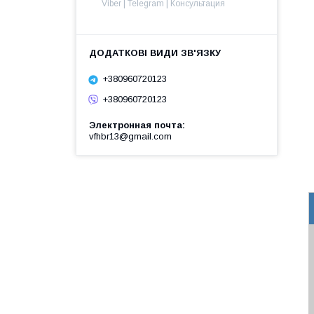
Viber | Telegram | Консультация
+380960720123
+380960720123
Электронная почта
vfhbr13@gmail.com