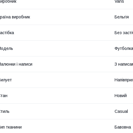
иробник
Vans
раїна виробник
Бельгія
астібка
Без засті
Модель
Футболк
алюнки і написи
З написа
илует
Напівпри
Стан
Новий
тиль
Casual
ип тканини
Бавовна