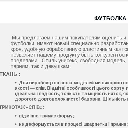
ФУТБОЛКА
Мы предлагаем нашим покупателям оценить и 
футболки имеют новый специально разработа
кроя, удобную обработанную эластичным канто
позволяет нашему продукту быть конкурентосп
пределами. Стиль унисекс, свободная модель, 
парням, так и девушкам.
ТКАНЬ :
Для виробництва своїх моделей ми використо
якості —
спів
. Відмітні особливості цього сорту
ідеальна гладкість
,
тонкість
та
міцність ниток
, я
дорогого довговолокнистої бавовни. Щільність
ТРИКОТАЖ «СПІВ»:
відмінно тримає форму
;
не деформується
в процесі шкарпетки і прання;