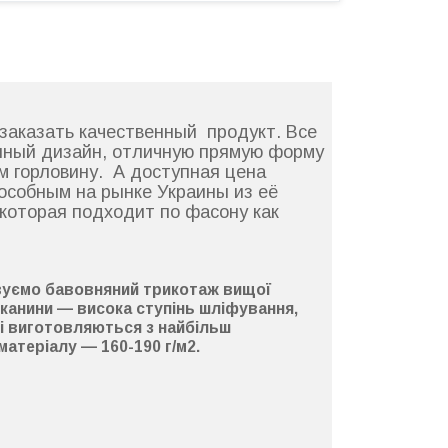
заказать качественный продукт. Все
нный дизайн, отличную прямую форму
м горловину. А доступная цена
особным на рынке Украины из её
которая подходит по фасону как
вуємо
бавовняний
трикотаж
вищої
 тканини —
висока ступінь шліфування
,
кі виготовляються з найбільш
 матеріалу —
160-190 г/м2
.