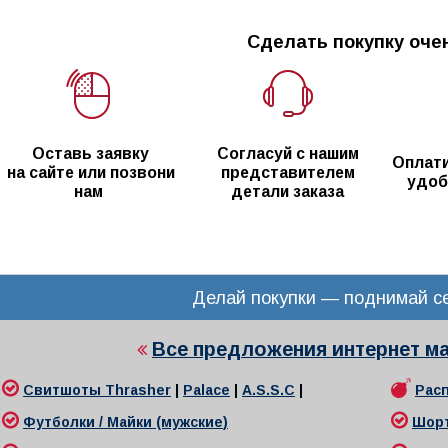
Сделать покупку очен
Оставь заявку
Согласуй с нашим
Оплати
на сайте или позвони
представителем
удоб
нам
детали заказа
Делай покупки — поднимай се
Все предложения интернет м
Свитшоты
Thrasher
|
Palace
|
A.S.S.C
|
Рас
Футболки / Майки (мужские
)
Шор