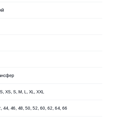
ий
ансфер
, XS, S, M, L, XL, XXL
, 44, 46, 48, 50, 52, 60, 62, 64, 66