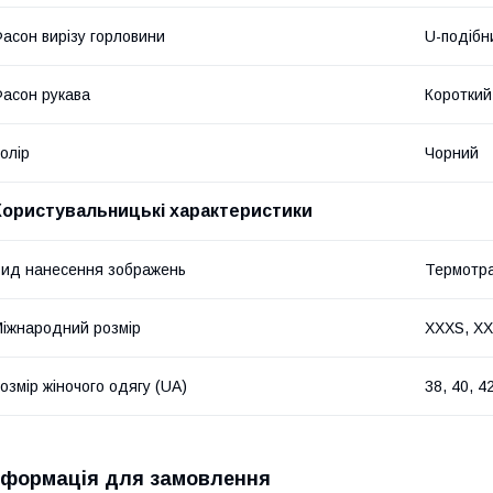
асон вирізу горловини
U-подібн
асон рукава
Короткий
олір
Чорний
Користувальницькі характеристики
ид нанесення зображень
Термотр
іжнародний розмір
XXXS, XXS
озмір жіночого одягу (UA)
38, 40, 42
нформація для замовлення