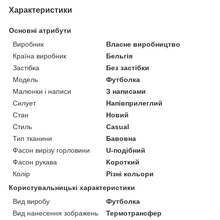
Характеристики
Основні атрибути
Виробник
Власне виробництво
Країна виробник
Бельгія
Застібка
Без застібки
Модель
Футболка
Малюнки і написи
З написами
Силует
Напівприлеглий
Стан
Новий
Стиль
Casual
Тип тканини
Бавовна
Фасон вирізу горловини
U-подібний
Фасон рукава
Короткий
Колір
Різні кольори
Користувальницькі характеристики
Вид виробу
Футболка
Вид нанесення зображень
Термотрансфер