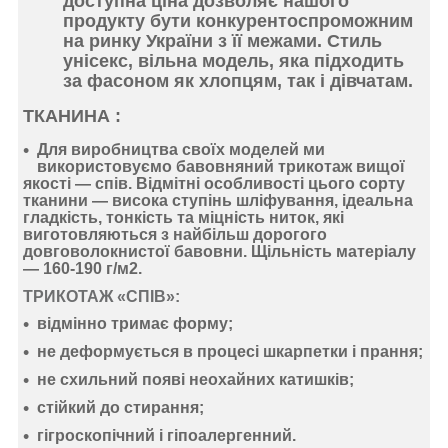
доступна ціна дозволяє нашого
продукту бути конкурентоспроможним
на ринку України з її межами. Стиль
унісекс, вільна модель, яка підходить
за фасоном як хлопцям, так і дівчатам.
ТКАНИНА :
Для виробництва своїх моделей ми
використовуємо
бавовняний
трикотаж
вищої
якості —
спів
. Відмітні особливості цього сорту
тканини —
висока ступінь шліфування
,
ідеальна
гладкість
,
тонкість
та
міцність ниток
, які
виготовляються з найбільш дорогого
довговолокнистої бавовни. Щільність матеріалу
—
160-190 г/м2
.
ТРИКОТАЖ «СПІВ»:
відмінно тримає форму
;
не деформується
в процесі шкарпетки і прання;
не схильний появі неохайних катишків;
стійкий до стирання
;
гігроскопічний
і
гіпоалергенний
.