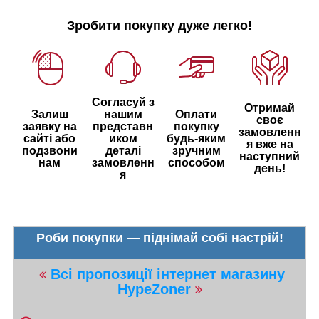
Зробити покупку дуже легко!
Согласуй з
Отримай
Залиш
нашим
Оплати
своє
заявку на
представн
покупку
замовленн
сайті або
иком
будь-яким
я вже на
подзвони
деталі
зручним
наступний
нам
замовленн
способом
день!
я
Роби покупки — піднімай собі настрій!
Всі пропозиції інтернет магазину
HypeZoner