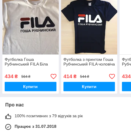
Футболка Гоша
Футболка з принтом Гоша
Фут
Рубчинський FILA Біла
Рубчинський FILA чоловіча
Рубч
434
414
434
₴
₴
564 ₴
544 ₴
Купити
Купити
Про нас
100% позитивних з 79 відгуків за рік
Працює з 31.07.2018