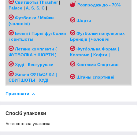
Свитшоты
Thrasher
|
Розпродаж до - 70%
Palace
|
A. S. S. C
|
Футболки / Майки
Шорти
(чоловічі
)
Іменні / Парні футболки
Футболки популярних
і свитшоты
Брендів | чоловічі
Л
етние комплекти (
Футбольна Форма |
ФУТБОЛКА + ШОРТИ )
Костюми | Кофти |
Худі | Кенгурушки
Костюми Спортивні
Жіночі
ФУТБОЛКИ |
Ш
таны спортивні
СВИТШОТЫ | ХУДІ
Приховати
Спосіб упаковки
Безкоштовна упаковка