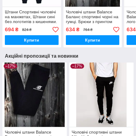
Штани Спортивні чоловічі
Чоловічі штани Balance
Чоло
на манжетах, Штани сині
Баланс спортивні чорні на
Bala
без логотипів з кишенями.
гумці. Брюки з принтом
лого
Фліс Осінні, Зимові з
Нью Беланс трикотажні з
694
634
634
₴
₴
824 ₴
764 ₴
начосом
кишенями
Купити
Купити
Акційні пропозиції та новинки
–17%
–17%
Чоловічі штани Balance
Чоловічі спортивні штани