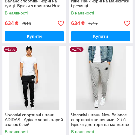
Баланс спортивні чорні на
Nike Найк чорні на манжетаж
гумці. Брюки з принтом Нью
і резинці
Беланс трикотажні з
В наявності
В наявності
кишенями
634
634
₴
₴
764 ₴
764 ₴
Купити
Купити
–17%
–17%
Чоловічі спортивні штани
Чоловічі штани New Balance
ADIDAS | Адідас чорні старий
спортивні з кишенями. Х \ б
значок білий
Брюки джоггери на манжетах
Нью Беланс сірі трикотажні
В наявності
В наявності