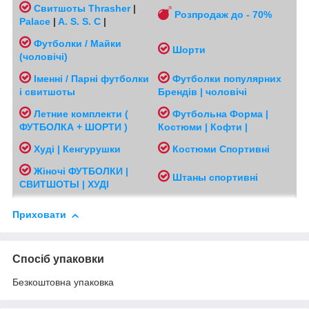
Свитшоты
Thrasher
|
Розпродаж до - 70%
Palace
|
A. S. S. C
|
Футболки / Майки
Шорти
(чоловічі
)
Іменні / Парні футболки
Футболки популярних
і свитшоты
Брендів | чоловічі
Л
етние комплекти (
Футбольна Форма |
ФУТБОЛКА + ШОРТИ )
Костюми | Кофти |
Худі | Кенгурушки
Костюми Спортивні
Жіночі
ФУТБОЛКИ |
Ш
таны спортивні
СВИТШОТЫ | ХУДІ
Приховати
Спосіб упаковки
Безкоштовна упаковка