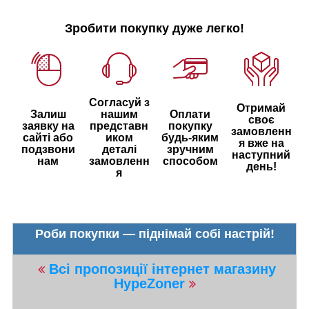
Зробити покупку дуже легко!
Согласуй з
Отримай
Залиш
нашим
Оплати
своє
заявку на
представн
покупку
замовленн
сайті або
иком
будь-яким
я вже на
подзвони
деталі
зручним
наступний
нам
замовленн
способом
день!
я
Роби покупки — піднімай собі настрій!
Всі пропозиції інтернет магазину
HypeZoner