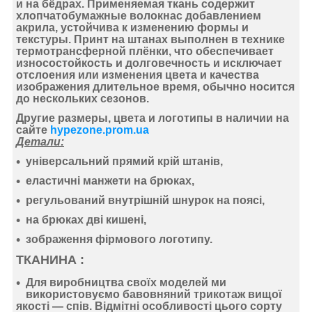
и на бёдрах. Применяемая ткань содержит
хлопчатобумажные волокнас добавлением
акрила, устойчива к изменению формы и
текстуры. Принт на штанах выполнен в технике
термотрансферной плёнки, что обеспечивает
износостойкость и долговечность и исключает
отслоения или изменения цвета и качества
изображения длительное время, обычно носится
до нескольких сезонов.
Другие размеры, цвета и логотипы в наличии на
сайте
hypezone.prom.ua
Детали:
універсальний прямий крій штанів,
еластичні манжети на брюках,
регульований внутрішній шнурок на поясі,
на брюках дві кишені,
зображення фірмового логотипу.
ТКАНИНА :
Для виробництва своїх моделей ми
використовуємо
бавовняний
трикотаж
вищої
якості —
спів
. Відмітні особливості цього сорту