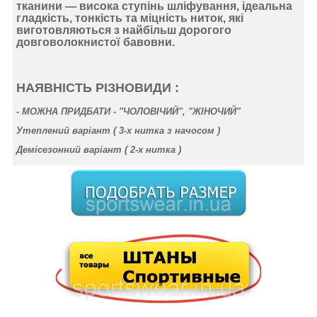
тканини —
висока ступінь шліфування
,
ідеальна
гладкість
,
тонкість
та
міцність ниток
, які
виготовляються з найбільш дорогого
довговолокнистої бавовни.
НАЯВНІСТЬ РІЗНОВИДИ :
-
МОЖНА ПРИДБАТИ - "ЧОЛОВІЧИЙ", "ЖІНОЧИЙ"
Утеплений варіант ( 3-х нитка
з начосом
)
Демісезонний варіант ( 2-х нитка )