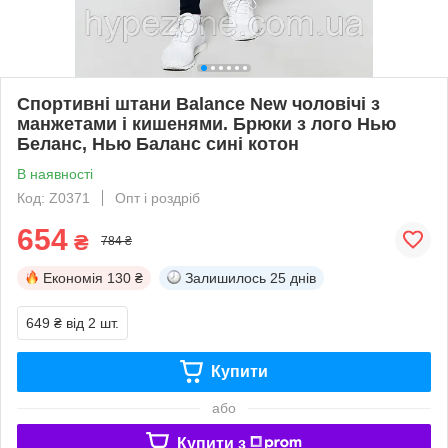
Спортивні штани Balance New чоловічі з
манжетами і кишенями. Брюки з лого Нью
Беланс, Нью Баланс сині котон
В наявності
Код: Z0371
Опт і роздріб
654
₴
784 ₴
Економія
130 ₴
Залишилось
25 днів
649 ₴
від 2 шт.
Купити
або
Купити з