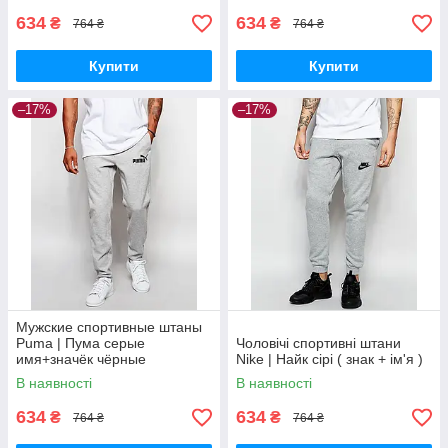
634
634
₴
₴
764 ₴
764 ₴
Купити
Купити
–17%
–17%
Мужские спортивные штаны
Puma | Пума серые
Чоловічі спортивні штани
имя+значёк чёрные
Nike | Найк сірі ( знак + ім'я )
В наявності
В наявності
634
634
₴
₴
764 ₴
764 ₴