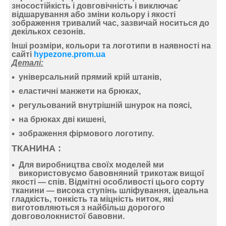
зносостійкість і довговічність і виключає
відшарування або зміни кольору і якості
зображення тривалий час, зазвичай носиться до
декількох сезонів.
Інші розміри, кольори та логотипи в наявності на
сайті
hypezone.prom.ua
Деталі:
універсальний прямий крій штанів,
еластичні манжети на брюках,
регульований внутрішній шнурок на поясі,
на брюках дві кишені,
зображення фірмового логотипу.
ТКАНИНА :
Для виробництва своїх моделей ми
використовуємо
бавовняний
трикотаж
вищої
якості —
спів
. Відмітні особливості цього сорту
тканини —
висока ступінь шліфування
,
ідеальна
гладкість
,
тонкість
та
міцність ниток
, які
виготовляються з найбільш дорогого
довговолокнистої бавовни.