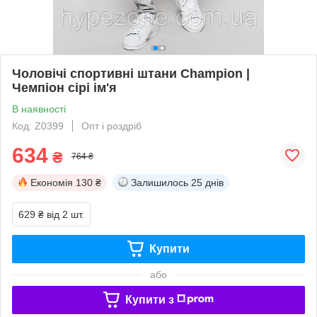
Чоловічі спортивні штани Champion |
Чемпіон сірі ім'я
В наявності
Код: Z0399
Опт і роздріб
634
₴
764 ₴
Економія
130 ₴
Залишилось
25 днів
629 ₴
від 2 шт.
Купити
або
Купити з