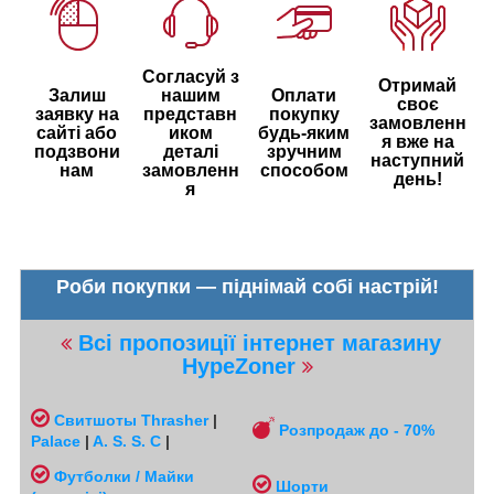
Согласуй з
Отримай
Залиш
нашим
Оплати
своє
заявку на
представн
покупку
замовленн
сайті або
иком
будь-яким
я вже на
подзвони
деталі
зручним
наступний
нам
замовленн
способом
день!
я
Роби покупки — піднімай собі настрій!
Всі пропозиції інтернет магазину
HypeZoner
Свитшоты
Thrasher
|
Розпродаж до - 70%
Palace
|
A. S. S. C
|
Футболки / Майки
Шорти