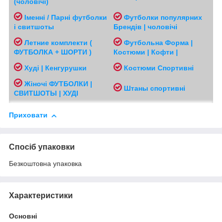
(чоловічі
)
Іменні / Парні футболки
Футболки популярних
і свитшоты
Брендів | чоловічі
Л
етние комплекти (
Футбольна Форма |
ФУТБОЛКА + ШОРТИ )
Костюми | Кофти |
Худі | Кенгурушки
Костюми Спортивні
Жіночі
ФУТБОЛКИ |
Ш
таны спортивні
СВИТШОТЫ | ХУДІ
Приховати
Спосіб упаковки
Безкоштовна упаковка
Характеристики
Основні