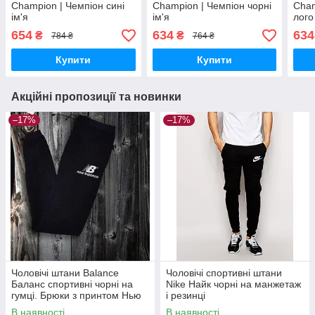
Champion | Чемпіон сині
Champion | Чемпіон чорні
Cham
ім'я
ім'я
лого
654
634
634
₴
₴
784 ₴
764 ₴
Купити
Купити
Акційні пропозиції та новинки
–17%
–17%
Чоловічі штани Balance
Чоловічі спортивні штани
Баланс спортивні чорні на
Nike Найк чорні на манжетаж
гумці. Брюки з принтом Нью
і резинці
Беланс трикотажні з
В наявності
В наявності