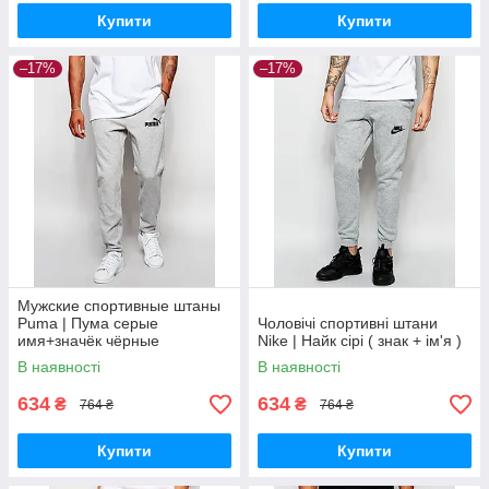
Купити
Купити
–17%
–17%
Мужские спортивные штаны
Puma | Пума серые
Чоловічі спортивні штани
имя+значёк чёрные
Nike | Найк сірі ( знак + ім'я )
В наявності
В наявності
634
634
₴
₴
764 ₴
764 ₴
Купити
Купити