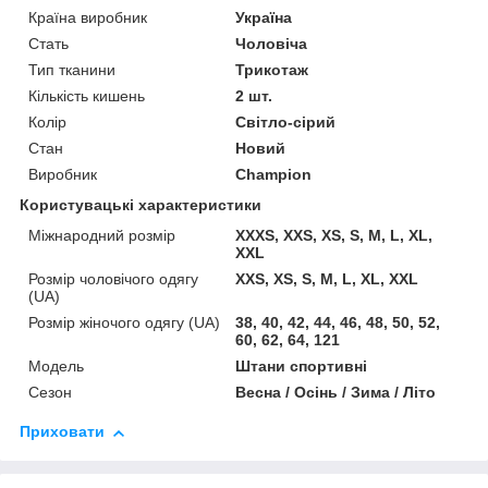
Країна виробник
Україна
Стать
Чоловіча
Тип тканини
Трикотаж
Кількість кишень
2 шт.
Колір
Світло-сірий
Стан
Новий
Виробник
Champion
Користувацькi характеристики
Міжнародний розмір
XXXS, XXS, XS, S, M, L, XL,
XXL
Розмір чоловічого одягу
XXS, XS, S, M, L, XL, XXL
(UA)
Розмір жіночого одягу (UA)
38, 40, 42, 44, 46, 48, 50, 52,
60, 62, 64, 121
Модель
Штани спортивні
Сезон
Весна / Осінь / Зима / Літо
Приховати