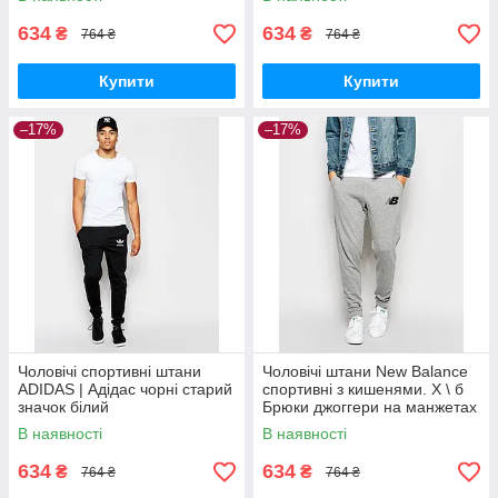
кишенями
634
634
₴
₴
764 ₴
764 ₴
Купити
Купити
–17%
–17%
Чоловічі спортивні штани
Чоловічі штани New Balance
ADIDAS | Адідас чорні старий
спортивні з кишенями. Х \ б
значок білий
Брюки джоггери на манжетах
Нью Беланс сірі трикотажні
В наявності
В наявності
634
634
₴
₴
764 ₴
764 ₴