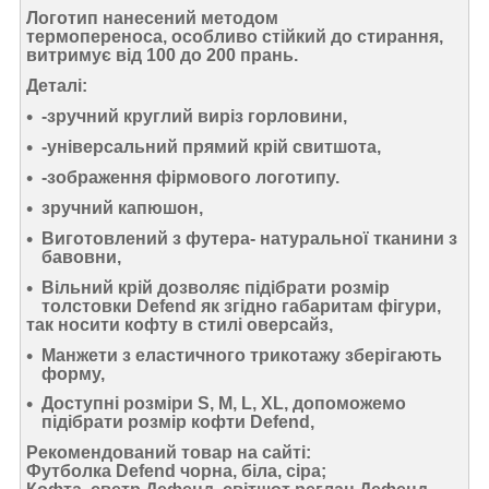
Логотип
нанесений методом
термопереноса, особливо
стійкий
до стирання,
витримує від 100 до 200 прань.
Деталі:
-зручний круглий виріз горловини,
-універсальний прямий крій свитшота,
-зображення фірмового логотипу.
зручний капюшон,
Виготовлений з футера- натуральної
тканини з
бавовни,
Вільний крій
дозволяє підібрати розмір
толстовки Defend як згідно габаритам фігури,
так носити кофту в стилі
оверсайз
,
Манжети
з еластичного трикотажу зберігають
форму,
Доступні розміри
S, M, L, XL, допоможемо
підібрати розмір
кофти Defend,
Рекомендований товар на сайті:
Футболка Defend чорна, біла, сіра;