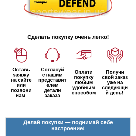
Сделать покупку очень легко!
Оставь
Согласуй
Оплати
Получи
заявку
с нашим
покупку
свой заказ
на сайте
представит
любым
уже на
или
елем
удобным
следующи
позвони
детали
способом
й день!
нам
заказа
Делай покупки — поднимай себе
настроение!