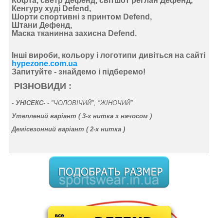
Кофта, светр Дефенд, світшот реглан Дефенд,
Кенгуру худі Defend,
Шорти спортивні з принтом Defend,
Штани Дефенд,
Маска тканинна захисна Defend.
Інші вироби, кольору і логотипи дивіться на сайті
hypezone.com.ua
Запитуйте - знайдемо і підберемо!
РІЗНОВИДИ :
-
УНІСЕКС-
-
"ЧОЛОВІЧИЙ", "ЖІНОЧИЙ"
Утеплений варіант (
3-х нитка з начосом
)
Демісезонний варіант (
2-х нитка
)