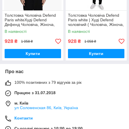
Толстовка Чоловіча Defend
Толстовка Чоловіча Defend
Paris whiteХуді Defend
Paris white | Худі Defend
Дефенд Чоловіча, Жіноча,
чоловічий ( Чоловіча, Жіноча,
Підліткова Кофта У стилі
Дитяча )"" В стилі Defend
В наявності
В наявності
Дефенд
928
928
₴
₴
1 058 ₴
1 058 ₴
Купити
Купити
Про нас
100% позитивних з 79 відгуків за рік
Працює з 31.07.2018
м. Київ
ул Соломенская 86, Київ, Україна
Контакти
Сьогодні працює з 10:00 до 19:00