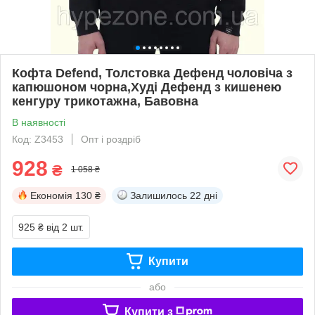
Кофта Defend, Толстовка Дефенд чоловіча з
капюшоном чорна,Худі Дефенд з кишенею
кенгуру трикотажна, Бавовна
В наявності
Код: Z3453
Опт і роздріб
928
₴
1 058 ₴
Економія
130 ₴
Залишилось
22 дні
925 ₴
від 2 шт.
Купити
або
Купити з