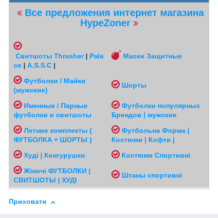
Все предложения интернет магазина
HypeZoner
Свитшоты
Thrasher
|
Pala
Маски Защитные
ce
|
A.S.S.C
|
Футболки / Майки
Шорты
(мужские
)
Именные / Парные
Футболки популярных
футболки и свитшоты
Брендов | мужские
Л
етние комплекты (
Футбольна Форма |
ФУТБОЛКА + ШОРТЫ )
Костюми | Кофти |
Худі | Кенгурушки
Костюми Спортивні
Жіночі
ФУТБОЛКИ |
Ш
таны спортивні
СВИТШОТЫ | ХУДІ
Приховати