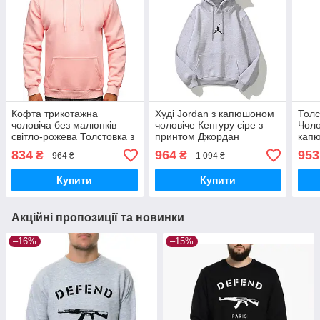
Кофта трикотажна
Худі Jordan з капюшоном
Толс
чоловіча без малюнків
чоловіче Кенгуру сіре з
Чоло
світло-рожева Толстовка з
принтом Джордан
кап
капюшоном Худі з
Толстовка Кофта
з пр
834
964
953
₴
₴
964 ₴
1 094 ₴
кишенею кенгуру з
трикотажна демісезонна
СУП
начосом
х\б
бав
Купити
Купити
Акційні пропозиції та новинки
–16%
–15%