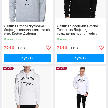
Світшот Defend Футболка
Світшот Чоловічий Defend
Дефєнд чоловіча трикотажна
Толстовка Дефенд
сіра, Кофта Дефенд
трикотажна чорна, Кофта
спортивна з принтом Дефенд
Дефенд спортивна принт
В наявності
В наявності
Париж Ак-47
Захисти Париж Ак-47
704
714
₴
₴
834 ₴
844 ₴
Купити
Купити
–12%
–12%