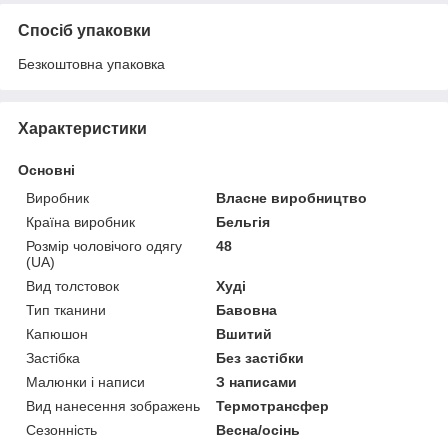
Спосіб упаковки
Безкоштовна упаковка
Характеристики
Основні
Виробник
Власне виробництво
Країна виробник
Бельгія
Розмір чоловічого одягу
48
(UA)
Вид толстовок
Худі
Тип тканини
Бавовна
Капюшон
Вшитий
Застібка
Без застібки
Малюнки і написи
З написами
Вид нанесення зображень
Термотрансфер
Сезонність
Весна/осінь