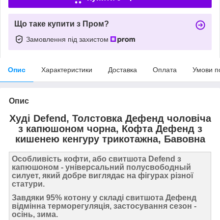
Що таке купити з Пром?
Замовлення під захистом
Опис
Характеристики
Доставка
Оплата
Умови п
Опис
Худі Defend, Толстовка Дефенд чоловіча
з капюшоном чорна, Кофта Дефенд з
кишенею кенгуру трикотажна, Бавовна
Особливість кофти, або свитшота
Defend
з
капюшоном - універсальний полусвободный
силует, який добре виглядає на фігурах різної
статури.
Завдяки
95% котону
у складі свитшота Дефенд
відмінна терморегуляція, застосування сезон -
осінь, зима.