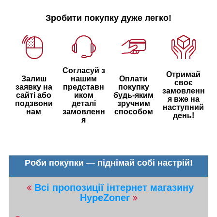
Зробити покупку дуже легко!
Согласуй з
Отримай
Залиш
нашим
Оплати
своє
заявку на
представн
покупку
замовленн
сайті або
иком
будь-яким
я вже на
подзвони
деталі
зручним
наступний
нам
замовленн
способом
день!
я
Роби покупки — піднімай собі настрій!
Всі пропозиції інтернет магазину
HypeZoner