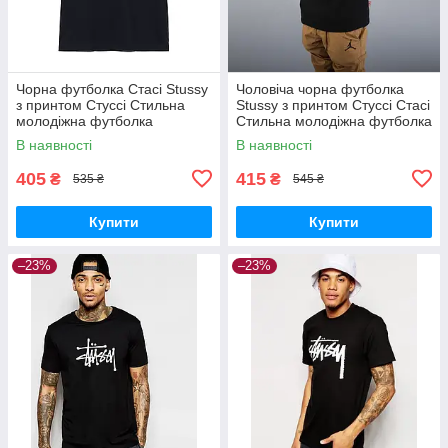
Чорна футболка Стасі Stussy
Чоловіча чорна футболка
з принтом Стуссі Стильна
Stussy з принтом Стуссі Стасі
молодіжна футболка
Стильна молодіжна футболка
чоловіча Розмір піідібрати
хлопцю Розмір піідібрати
В наявності
В наявності
405
415
₴
₴
535 ₴
545 ₴
Купити
Купити
–23%
–23%