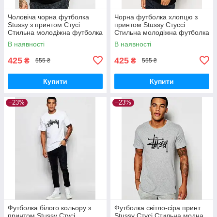
Чоловіча чорна футболка
Чорна футболка хлопцю з
Stussy з принтом Стусі
принтом Stussy Стуссі
Стильна молодіжна футболка
Стильна молодіжна футболка
Стасі хлопцю Спортивний
Стасі хлопчику Спортивний
В наявності
В наявності
одяг хб
одяг хб
425
425
₴
₴
555 ₴
555 ₴
Купити
Купити
–23%
–23%
Футболка білого кольору з
Футболка світло-сіра принт
принтом Stussy Стусі
Stussy Стусі Стильна модна