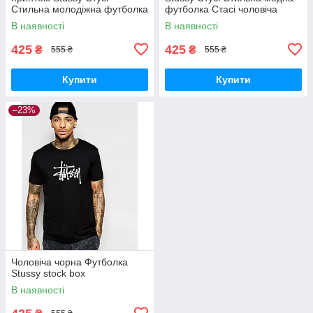
Стильна молодіжна футболка
футболка Стасі чоловіча
Стасі хлопчикові Спортивний
Спортивна одежа хб
В наявності
В наявності
одяг хб
425
425
₴
₴
555 ₴
555 ₴
Купити
Купити
–23%
Чоловіча чорна Футболка
Stussy stock box
В наявності