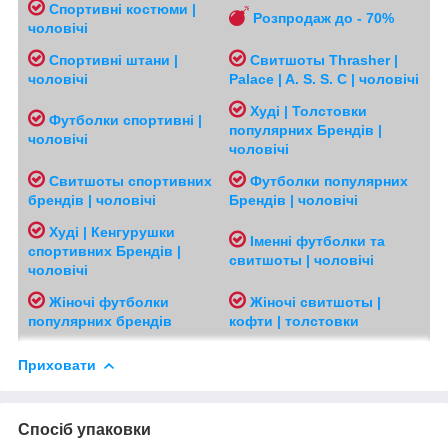
Спортивні костюми |
Розпродаж до - 70%
чоловічі
Спортивні штани |
Свитшоты Thrasher |
чоловічі
Palace | A. S. S. C | чоловічі
Худі | Толстовки
Футболки спортивні |
популярних Брендів |
чоловічі
чоловічі
Свитшоты спортивних
Футболки популярних
брендів | чоловічі
Брендів | чоловічі
Худі | Кенгурушки
Іменні футболки та
спортивних Брендів |
свитшоты | чоловічі
чоловічі
Жіночі футболки
Жіночі свитшоты |
популярних брендів
кофти | толстовки
Приховати
Спосіб упаковки