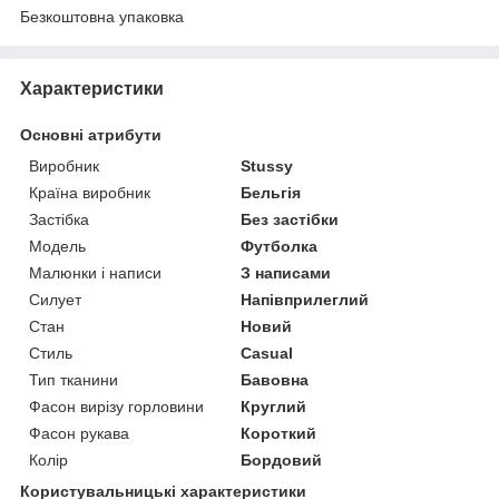
Безкоштовна упаковка
Характеристики
Основні атрибути
Виробник
Stussy
Країна виробник
Бельгія
Застібка
Без застібки
Модель
Футболка
Малюнки і написи
З написами
Силует
Напівприлеглий
Стан
Новий
Стиль
Casual
Тип тканини
Бавовна
Фасон вирізу горловини
Круглий
Фасон рукава
Короткий
Колір
Бордовий
Користувальницькі характеристики