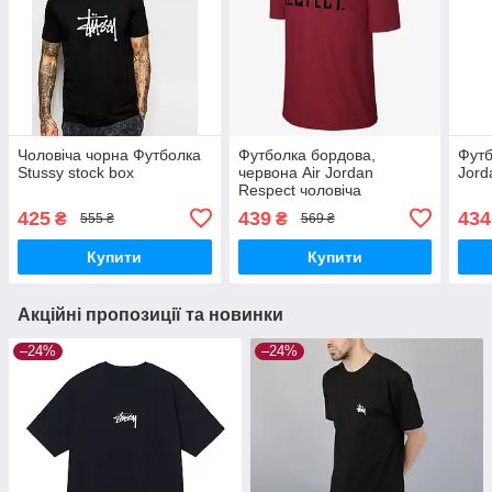
Чоловіча чорна Футболка
Футболка бордова,
Футб
Stussy stock box
червона Air Jordan
Jord
Respect чоловіча
Спортивна з логотипом
425
439
434
₴
₴
555 ₴
569 ₴
Джордан
Купити
Купити
Акційні пропозиції та новинки
–24%
–24%