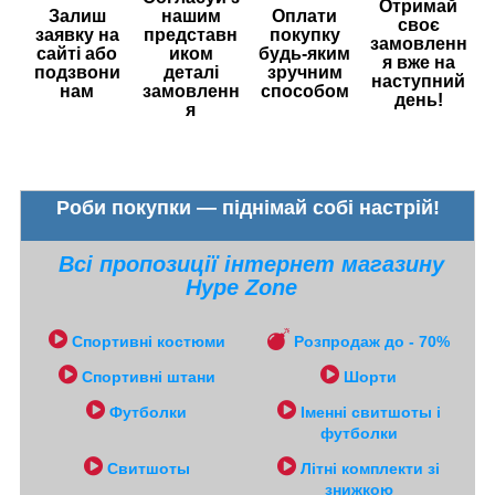
Отримай
Залиш
нашим
Оплати
своє
заявку на
представн
покупку
замовленн
сайті або
иком
будь-яким
я вже на
подзвони
деталі
зручним
наступний
нам
замовленн
способом
день!
я
Роби покупки — піднімай собі настрій!
Всі пропозиції інтернет магазину
Hype Zone
Спортивні костюми
Розпродаж до - 70%
Спортивні штани
Шорти
Футболки
Іменні свитшоты і
футболки
Свитшоты
Літні комплекти зі
знижкою