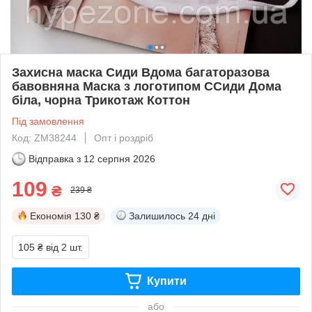
Захисна маска Сиди Вдома багаторазова
бавовняна Маска з логотипом ССиди Дома
біла, чорна Трикотаж Коттон
Під замовлення
Код: ZM38244
Опт і роздріб
Відправка з
12 серпня 2026
109
₴
239 ₴
Економія
130 ₴
Залишилось
24 дні
105 ₴
від 2 шт.
Купити
або