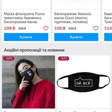
Маска фільтруюча Puma
Багаторазова Захисна
Баво
трикотажна бавовняна
маска Gucci (жіноча,
бага
Багаторазова маска
підліткова, чоловіча)
Трик
доросла, підліткова з
бавовняна маска з
з тк
109
109
114
₴
₴
239 ₴
239 ₴
принтом Пума, Коттон
логотипом Гуччі
лого
трикотажна
Купити
Купити
Акційні пропозиції та новинки
–54%
–54%