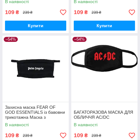
В наявності
В наявності
109
109
₴
₴
239 ₴
239 ₴
Купити
Купити
–54%
–54%
Захисна маска FEAR OF
GOD ESSENTIALS із бавовни
БАГАТОРАЗОВА МАСКА ДЛЯ
трикотажна Маска з
ОБЛИЧЧЯ AC/DC
логотипом Фір оф Гад
В наявності
В наявності
Ессеншлз
109
109
₴
₴
239 ₴
239 ₴