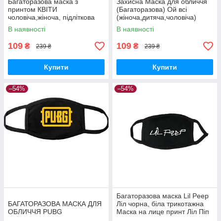
Багаторазова маска з
Захисна Маска для обличчя
принтом КВІТИ
(Багаторазова) Ой всі
чоловіча,жіноча, підліткова
(жіноча,дитяча,чоловіча)
В наявності
В наявності
109
109
₴
₴
239 ₴
239 ₴
Купити
Купити
–54%
–54%
Багаторазова маска Lil Peep
БАГАТОРАЗОВА МАСКА ДЛЯ
Ліл чорна, біла трикотажна
ОБЛИЧЧЯ PUBG
Маска на лице принт Ліл Піп
доросла, підліткова