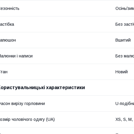
езонність
Осінь/зи
астібка
Без засті
Капюшон
Вшитий
алюнки і написи
Без малюн
Стан
Новий
Користувальницькі характеристики
асон вирізу горловини
U-подібн
озмір чоловічого одягу (UA)
XS, S, M,