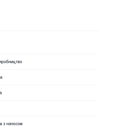
иробництво
на
а
а з начосом