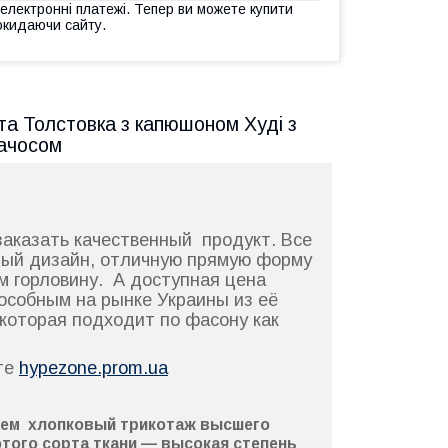
 електронні платежі. Тепер ви можете купити
окидаючи сайту.
та Толстовка з капюшоном Худі з
начосом
аказать качественный продукт. Все
ый дизайн, отличную прямую форму
м горловину. А доступная цена
особным на рынке Украины из её
которая подходит по фасону как
йте
hypezone.prom.ua
уем
хлопковый
трикотаж
высшего
этого сорта ткани —
высокая степень