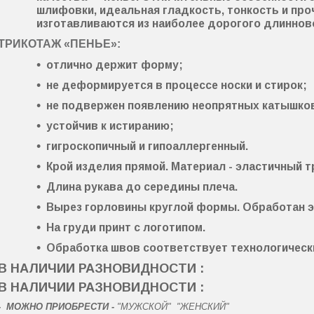
шлифовки
,
идеальная гладкость
,
тонкость
и
про
изготавливаются из наиболее дорогого длиннов
ТРИКОТАЖ «ПЕНЬЕ»:
отлично держит форму
;
не деформируется
в процессе носки и стирок;
не подвержен появлению неопрятных катышко
устойчив к истиранию
;
гигроскопичный
и
гипоаллергенный
.
Крой изделия прямой. Материал -
эластичный т
Длина рукава до середины плеча.
Вырез горловины круглой формы. Обработан 
На груди принт с логотипом.
Обработка швов соответствует технологическ
В НАЛИЧИИ РАЗНОВИДНОСТИ :
В НАЛИЧИИ РАЗНОВИДНОСТИ :
-
МОЖНО ПРИОБРЕСТИ -
"МУЖСКОЙ" "ЖЕНСКИЙ"