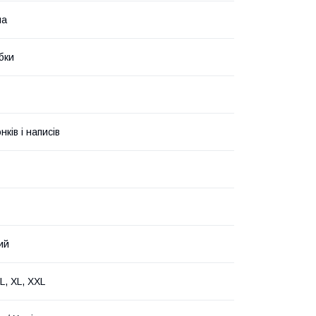
ма
бки
ків і написів
ий
 L, XL, XXL