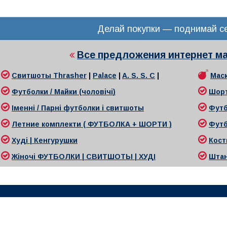
Делай покупки — поднимай се
Все предложения интернет м
Свитшоты
Thrasher
|
Palace
|
A. S. S. C
|
Маск
Футболки / Майки (чоловічі
)
Шор
Іменні / Парні футболки і свитшоты
Футб
Л
етние комплекти ( ФУТБОЛКА + ШОРТИ )
Футб
Худі | Кенгурушки
Кост
Жіночі
ФУТБОЛКИ | СВИТШОТЫ | ХУДІ
Ш
та