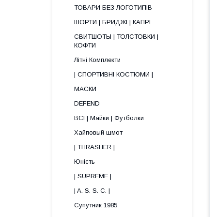
ТОВАРИ БЕЗ ЛОГОТИПІВ
ШОРТИ | БРИДЖІ | КАПРІ
СВИТШОТЫ | ТОЛСТОВКИ |
КОФТИ
Літні Комплекти
| СПОРТИВНІ КОСТЮМИ |
МАСКИ
DEFEND
ВСІ | Майки | Футболки
Хайповый шмот
| THRASHER |
Юність
| SUPREME |
| A. S. S. C. |
Супутник 1985