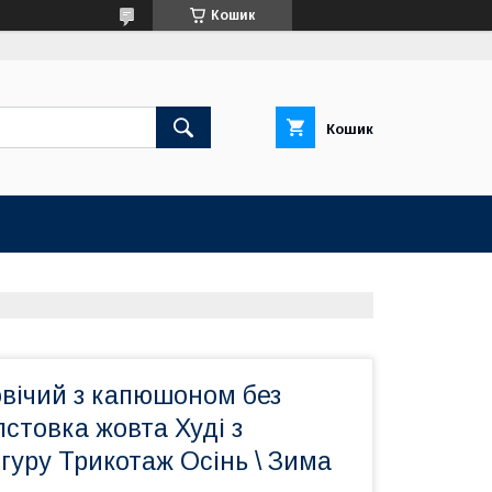
Кошик
Кошик
овічий з капюшоном без
стовка жовта Худі з
уру Трикотаж Осінь \ Зима