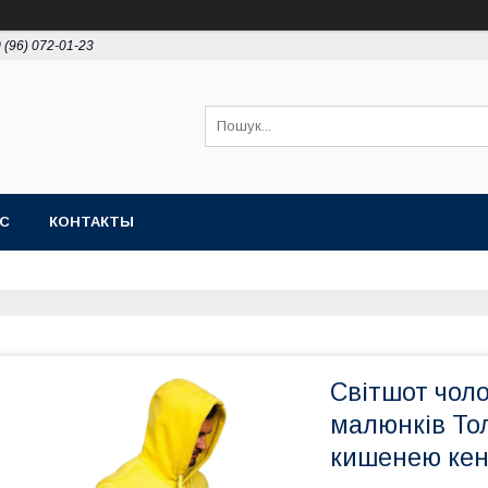
 (96) 072-01-23
АС
КОНТАКТЫ
Світшот чол
малюнків Тол
кишенею кенг