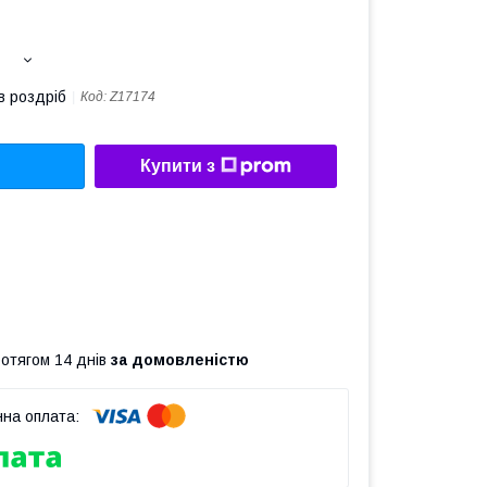
в роздріб
Код:
Z17174
Купити з
ротягом 14 днів
за домовленістю