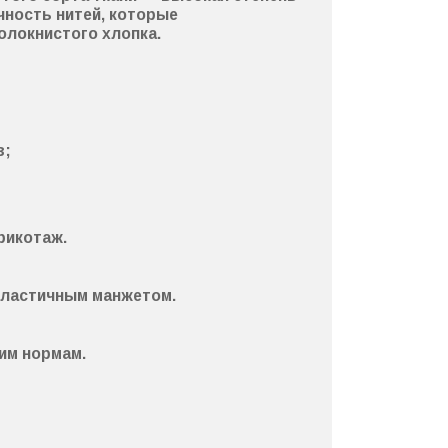
чность нитей
, которые
олокнистого хлопка.
в;
рикотаж
.
эластичным манжетом.
им нормам.