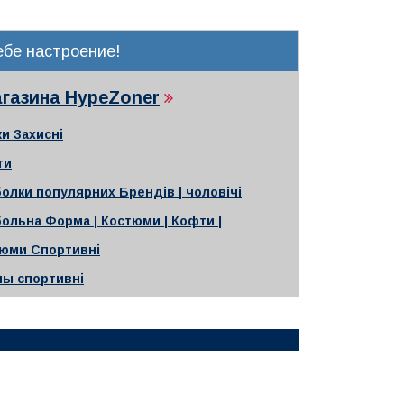
бе настроение!
агазина HypeZoner
и Захисні
ти
олки популярних Брендів | чоловічі
ольна Форма | Костюми | Кофти |
юми Спортивні
ны спортивні