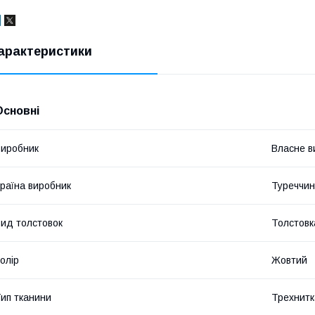
арактеристики
Основні
иробник
Власне в
раїна виробник
Туреччи
ид толстовок
Толстовк
олір
Жовтий
ип тканини
Трехнитк