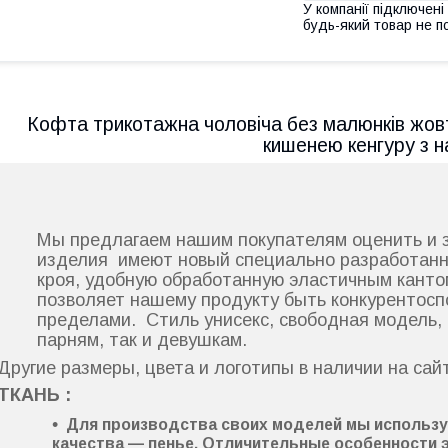
У компанії підключені
будь-який товар не п
Кофта трикотажна чоловіча без малюнків жов
кишенею кенгуру з 
Мы предлагаем нашим покупателям оценить и з
изделия имеют новый специально разработанн
кроя, удобную обработанную эластичным канто
позволяет нашему продукту быть конкурентосп
пределами. Стиль унисекс, свободная модель, 
парням, так и девушкам.
Другие размеры, цвета и логотипы в наличии на са
ТКАНЬ :
Для производства своих моделей мы использ
качества —
пенье
. Отличительные особенности 