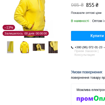
855 ₴
985 ₴
Показати оптові ціни
В наявності
Оптом і 
–13%
Залишилось
0
0
днів
0
0
0
0
0
0
Купити
+380 (96) 072-01-23
Прием Заказов |
Консультация
повернення товару п