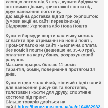
хлопцю оптом від 5 штук, купити бріджи за
оптовими цінами, трикотажні
шорти під
друк нанесення логотипу.
Діє акційна доставка від 30 грн Укрпоштою
(умови акції на сайті перевізника!)
Відправка: Укрпошта або Нова Пошта
Купити бермуди шорти хлопчику можна:
сплатити при отриманні
на новій пошті,
Пром-Оплатою на сайті -
Безпечна оплата
без комісії пошти (дешевше на 35-60 грн),
оплатити на карту банку
, розрахунковий
рахунок.
Магазин працює більше 11 років
Гарантія, обмін, повернення протягом 14
днів.
Купити одяг чоловічий, жіночий підлітковий
для нанесення рисунків та логотипів,
толстовки і кофти для друку, спортивні
костюми під принт.
Більше товарів дивіться на
сайті
https://hypezone.com.ua/ua/g104882982-