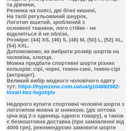
та дівчини,
Резинка
на поясі, дві
бічні кишені
,
На талії регульований
шнурок
,
Логотип вшитий, зроблений з
основної тканини, лого стійке - не
відклеїться й не облізе,
Розміри: (44) XS, (46) S, (48) M, (50) L, (52) XL,
(54) ХХL.
Допоможемо, як вибрати розмір шортів на
чоловіка, хлопця.
Можна придбати спортивні
шорти різних
кольорів:
сірі, чорні, темно-сині, темно-с
ірі
(антрацит).
Великий вибір модного чоловічого одягу
тут:
https://hypezone.com.ua/ua/g104882982-
tovari-bez-logotipiv
Недорого купити спортивні чоловічі шорти з
логотипом можна зі знижкою, (діє оптова
ціна від 2-х одиниць одного товару), а також
є
безкоштовна доставка
(при замовленні від
4000 грн), рекомендуємо замовити шорти