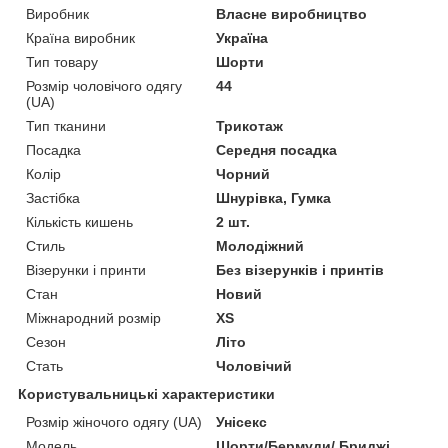
Виробник
Власне виробництво
Країна виробник
Україна
Тип товару
Шорти
Розмір чоловічого одягу
44
(UA)
Тип тканини
Трикотаж
Посадка
Середня посадка
Колір
Чорний
Застібка
Шнурівка, Гумка
Кількість кишень
2 шт.
Стиль
Молодіжний
Візерунки і принти
Без візерунків і принтів
Стан
Новий
Міжнародний розмір
XS
Сезон
Літо
Стать
Чоловічий
Користувальницькі характеристики
Розмір жіночого одягу (UA)
Унісекс
Модель
Шорти/Бермуди/ Бриджі