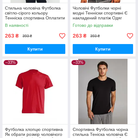
Стильна чоловіча Футболка
Чоловічі Футболки чорні
світло-сірого кольору
модні Тенніски спортивні Є
Тенніска спортивна Оплатити
накладений платіж Одяг
при отриманні Одяг
чоловічий для дому спорту
В наявності
Готово до відправки
чоловічий бавовна Під
Футболку для бігу
нанесення
263
263
₴
₴
393 ₴
393 ₴
Купити
Купити
–33%
–33%
Футболка хлопцю спортивна
Спортивна Футболка чорна
Як обрати розмір чоловічого
стильна Теніска чоловіча Є