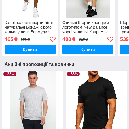
Капрі чоловічі шорти літні
Стильні Шорти хлопцю з
Шорт
натуральні Бриджі сірого
логотипом New Balance
Треш
кольору легкі Бермуди з
чорні чоловічі Капрі Нью
трик
карманами чоловічий одяг
Белансе Баланс Бермуди
шорт
465
480
539
₴
₴
595 ₴
610 ₴
з бавовни без
для дому, спорту
при
передоплати
Купити
Купити
Акційні пропозиції та новинки
–33%
–33%