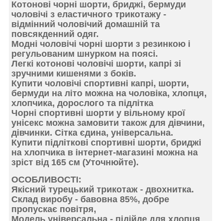
Котонові чорні шорти,
бриджі, бермуди
чоловічі з еластичного трикотажу -
відмінний
чоловічий домашній та
повсякденний одяг.
Модні чоловічі чорні шорти
з резинкою і
регульованим шнурком
на поясі.
Легкі котонові чоловічі шорти, капрі
зі
зручними кишенями
з боків.
Купити чоловічі спортивні капрі, шорти,
бермуди на літо можна на чоловіка, хлопця,
хлопчика,
дорослого та підлітка
Чорні спортивні шорти у вільному крої
унісекс можна замовити
також для дівчини,
дівчинки.
Сітка єдина
, універсальна.
Купити
підліткові спортивні шорти
, бриджі
на хлопчика в інтернет-магазині можна на
зріст
від 165 см (Уточнюйте).
ОСОБЛИВОСТІ
:
Якісний турецький
трикотаж - двохнитка
.
Склад виробу -
бавовна 85%
, добре
пропускає повітря,
Модель
універсальна
- підійде для хлопця