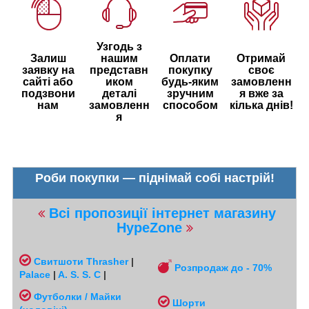
Узгодь з
Залиш
нашим
Оплати
Отримай
заявку на
представн
покупку
своє
сайті або
иком
будь-яким
замовленн
подзвони
деталі
зручним
я вже за
нам
замовленн
способом
кілька днів!
я
Роби покупки — піднімай собі настрій!
Всі пропозиції інтернет магазину
HypeZone
Свитшоти
Thrasher
|
Розпродаж до - 70%
Palace
|
A. S. S. C
|
Футболки / Майки
Шорти