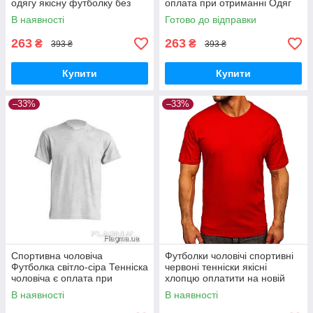
одягу якісну футболку без
оплата при отриманні Одяг
передоплати новою поштою
хлопцю для дому якісну
В наявності
Готово до відправки
Модні футболки хлопчику
Футболку з бавовни на літо
263
263
₴
₴
393 ₴
393 ₴
Купити
Купити
–33%
–33%
Спортивна чоловіча
Футболки чоловічі спортивні
Футболка світло-сіра Тенніска
червоні тенніски якісні
чоловіча є оплата при
хлопцю оплатити на новій
отриманні літній одяг
пошті натуральні літні
В наявності
В наявності
бавовна для друку
футболки з бавовни хлопчику
нанесення логотипів