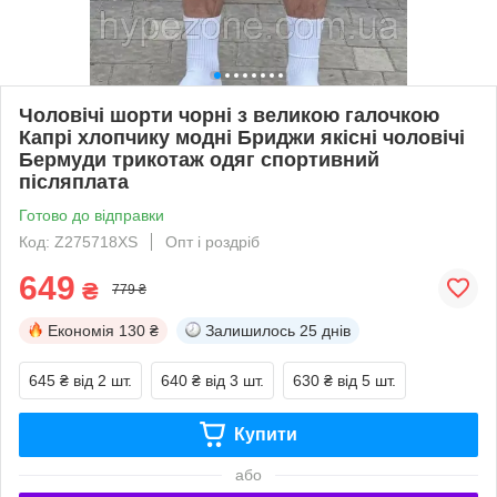
Чоловічі шорти чорні з великою галочкою
Капрі хлопчику модні Бриджи якісні чоловічі
Бермуди трикотаж одяг спортивний
післяплата
Готово до відправки
Код: Z275718XS
Опт і роздріб
649
₴
779 ₴
Економія
130 ₴
Залишилось
25 днів
645 ₴
від 2 шт.
640 ₴
від 3 шт.
630 ₴
від 5 шт.
Купити
або