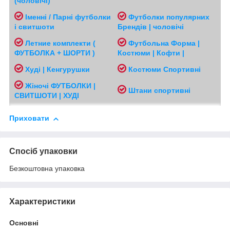
(чоловічі
)
Іменні / Парні футболки
Футболки популярних
і свитшоти
Брендів | чоловічі
Л
етние комплекти (
Футбольна Форма |
ФУТБОЛКА + ШОРТИ )
Костюми | Кофти |
Худі | Кенгурушки
Костюми Спортивні
Жіночі
ФУТБОЛКИ |
Ш
тани спортивні
СВИТШОТИ | ХУДІ
Приховати
Спосіб упаковки
Безкоштовна упаковка
Характеристики
Основні