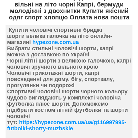
вільні на літо чорні Капрі, бермуди
молодіжні з двохнитки Купити якісний
одяг спорт хлопцю Оплата нова пошта
Купити
чоловічі спортивні бриджі
шорти
велика галочка на літо онлайн-
магазині
hypezone.com.ua
Вибрати
стильні чоловічі шорти
, капрі
можна з доставкою по Україні
Чорні літні шорти з великою галочкою, капрі
чоловічі зручного вільного крою
Чоловічі трикотажні шорти, капрі
повсякденні
для дому, бігу, спортзалу,
прогулянки чи подорожі
Спортивні
чоловічі шорти чорного кольору
чудово виглядають у комплекті чоловіча
футболка плюс шорти. Допоможемо
підібрати костюм літній
футболки та шорти
чоловічі
тут:
https://hypezone.com.ua/ua/g116997995-
futbolki-shorty-muzhskie