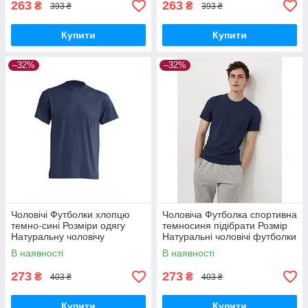
263
263
₴
₴
393 ₴
393 ₴
Купити
Купити
–32%
–32%
Чоловічі Футболки хлопцю
Чоловіча Футболка спортивна
темно-сині Розміри одягу
темносиня підібрати Розмір
Натуральну чоловічу
Натуральні чоловічі футболки
футболку без передоплати
оплата при отриманні новою
В наявності
В наявності
новою поштою Модні
поштою одяг літо
футболки бавовна
273
273
₴
₴
403 ₴
403 ₴
Купити
Купити