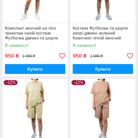
Комплект жіночий на літо
Костюм Футболка та шорти
трикотаж синій костюм
капрі дівчині зелений
Футболка дівчині та шорти
Комплект літній жіночий
капрі одяг жіночий новою
трикотаж одяг жіночий новою
В наявності
В наявності
поштою є накладений платіж
поштою є накладений платіж
950
950
₴
₴
1 080 ₴
1 080 ₴
Купити
Купити
–12%
–12%