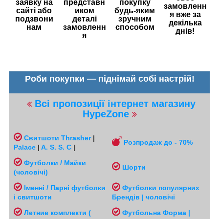
заявку на
представн
покупку
замовленн
сайті або
иком
будь-яким
я вже за
подзвони
деталі
зручним
декілька
нам
замовленн
способом
днів!
я
Роби покупки — піднімай собі настрій!
Всі пропозиції інтернет магазину
HypeZone
Свитшоти
Thrasher
|
Розпродаж до - 70%
Palace
|
A. S. S. C
|
Футболки / Майки
Шорти
(чоловічі
)
Іменні / Парні футболки
Футболки популярних
і свитшоти
Брендів | чоловічі
Л
етние комплекти (
Футбольна Форма |