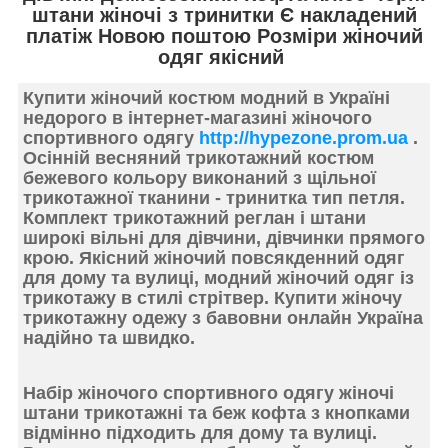
штани жіночі з тринитки Є накладений
платіж Новою поштою Розміри жіночий
одяг якісний
Купити жіночий костюм модний в Україні
недорого
в інтернет-магазині жіночого
спортивного одягу
http://hypezone.prom.ua
.
Осінній весняний трикотажний костюм
бежевого кольору виконаний з
щільної
трикотажної тканини
- тринитка тип петля.
Комплект трикотажний реглан і штани
широкі вільні для дівчини, дівчинки
прямого
крою.
Якісний жіночий повсякденний одяг
для дому та вулиці, модний жіночий одяг із
трикотажу в стилі стрітвер. Купити жіночу
трикотажну одежу з бавовни онлайн Україна
надійно та швидко.
Набір жіночого спортивного одягу
жіночі
штани трикотажні та беж кофта з кнопками
відмінно підходить для дому та вулиці.