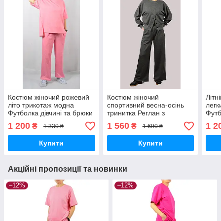
Костюм жіночий рожевий
Костюм жіночий
Літн
літо трикотаж модна
спортивний весна-осінь
легк
Футболка дівчині та брюки
тринитка Реглан з
Футб
широкі одяг жіночий
кнопками та брюки широкі
спор
1 200
1 560
1 2
₴
₴
1 330 ₴
1 690 ₴
новою поштою є
одяг жіночий новою
нов
накладений платіж
поштою стильний одяг
накл
Купити
Купити
Акційні пропозиції та новинки
–12%
–12%