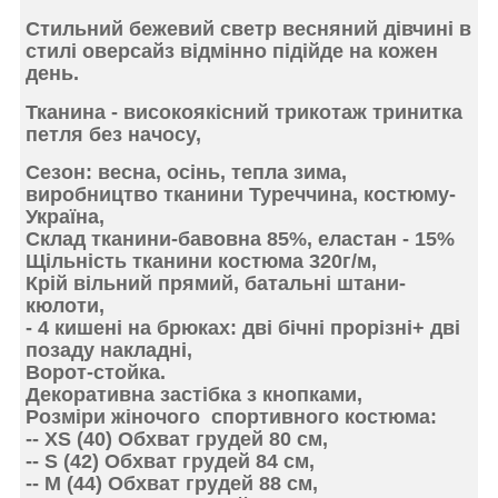
Стильний бежевий светр весняний дівчині в
стилі оверсайз відмінно підійде на кожен
день.
Тканина
- високоякісний трикотаж тринитка
петля без начосу,
Сезон
: весна, осінь, тепла зима,
виробництво
тканини Туреччина, костюму-
Україна,
Склад
тканини-бавовна 85%, еластан - 15%
Щільність
тканини костюма 320г/м,
Крій
вільний прямий, батальні штани-
кюлоти,
-
4 кишені
на брюках: дві бічні прорізні+ дві
позаду накладні,
Ворот
-стойка.
Декоративна
застібка
з кнопками,
Розміри
жіночого спортивного костюма:
-- XS (40) Обхват грудей 80 см,
-- S (42) Обхват грудей 84 см,
-- М (44) Обхват грудей 88 см,