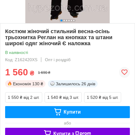
Костюм жіночий стильний весна-осінь
трьохнитка Реглан на кнопках та штани
широкі одяг жіночий Є наложка
В наявності
Код: Z162420XS
Опт і роздріб
1 560
₴
1 690 ₴
Економія
130 ₴
Залишилось
26 днів
1 550 ₴
від 2 шт.
1 540 ₴
від 3 шт.
1 520 ₴
від 5 шт.
Купити
або
Купити з