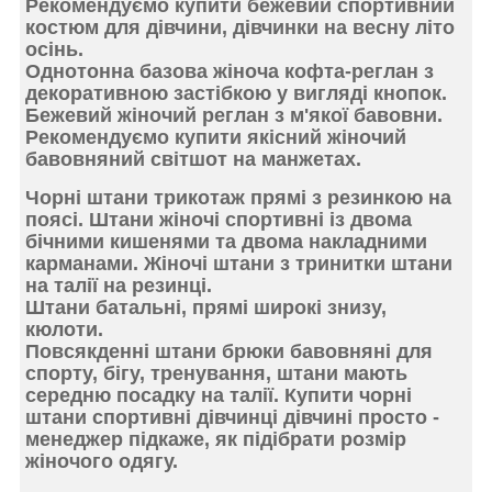
Рекомендуємо
купити бежевий спортивний
костюм для дівчини
, дівчинки на весну літо
осінь.
Однотонна
базова жіноча кофта-реглан з
декоративною застібкою у вигляді кнопок
.
Бежевий жіночий реглан з м'якої бавовни.
Рекомендуємо купити якісний жіночий
бавовняний світшот на манжетах.
Чорні штани трикотаж прямі з резинкою на
поясі.
Штани жіночі спортивні
із двома
бічними
кишенями та двома накладними
карманами.
Жіночі штани з тринитки штани
на талії
на резинці
.
Штани батальні, прямі широкі знизу,
кюлоти.
Повсякденні штани брюки бавовняні для
спорту, бігу, тренування, штани мають
середню посадку на талії. Купити
чорні
штани спортивні дівчинці дівчині
просто -
менеджер підкаже, як підібрати розмір
жіночого одягу.