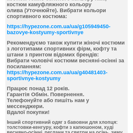
костюм камуфляжного кольору
олива (Уточнюйте). Вибрати
кольори
спортивного костюма:
https://hypezone.com.ua/ua/g105949450-
bazovye-kostyumy-sportivnye
Рекомендуємо також купити
жіночі костюми
з логотипами спортивних фірм,
кофту та
штани з принтом відомих брендів:
Вибрати
чоловічі костюми весняні-осінні за
посиланням:
https://hypezone.com.ua/ua/g40481403-
sportivnye-kostyumy
Працює понад 12 років.
Гарантія Обмін. Повернення.
Телефонуйте або пишіть нам у
мессенджери.
Вдалої покупки!
Інший спортивний одяг з бавовни для хлопця:
толстовки-кенгуру, кофти з капюшоном, худі
весняно-осінні, реглани та светри на осінь, зиму,