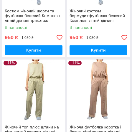
Костюм жіночий шорти та
Жіночий костюм
футболка бєжевий Комплект
бермуди+футболка бежевий
літній дівчині трикотаж
Комплект літній дівчині
стильний одяг жіночий новою
трикотаж стильний одяг
В наявності
В наявності
поштою є накладений платіж
жіночий новою поштою є
накладений платіж
950
950
₴
₴
1 080 ₴
1 080 ₴
Купити
Купити
–11%
–11%
Жіночий топ плюс штани на
Жіноча футболка коротка і
літо легкий костюм дівчині
брюки літні костюм дівчині