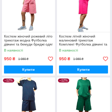
Костюм жіночий рожевий літо
Костюм літній жіночий
трикотаж модна Футболка
малиновий трикотаж
дівчині та бемуди бриджі одяг
Комплект Футболка дівчині та
жіночий новою поштою є
шорти бриджі одяг жіночий
В наявності
В наявності
накладений платіж
новою поштою є накладений
платіж
950
950
₴
₴
1 080 ₴
1 080 ₴
Купити
Купити
–12%
–12%