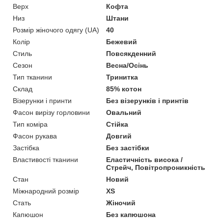
Верх
Кофта
Низ
Штани
Розмір жіночого одягу (UA)
40
Колір
Бежевий
Стиль
Повсякденний
Сезон
Весна/Осінь
Тип тканини
Тринитка
Склад
85% котон
Візерунки і принти
Без візерунків і принтів
Фасон вирізу горловини
Овальний
Тип коміра
Стійка
Фасон рукава
Довгий
Застібка
Без застібки
Властивості тканини
Еластичність висока /
Стрейч, Повітропроникність
Стан
Новий
Міжнародний розмір
XS
Стать
Жіночий
Капюшон
Без капюшона