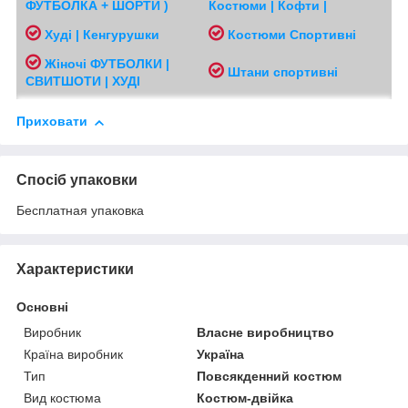
ФУТБОЛКА + ШОРТИ )
Костюми | Кофти |
Худі | Кенгурушки
Костюми Спортивні
Жіночі
ФУТБОЛКИ |
Ш
тани спортивні
СВИТШОТИ | ХУДІ
Приховати
Спосіб упаковки
Бесплатная упаковка
Характеристики
Основні
Виробник
Власне виробництво
Країна виробник
Україна
Тип
Повсякденний костюм
Вид костюма
Костюм-двійка