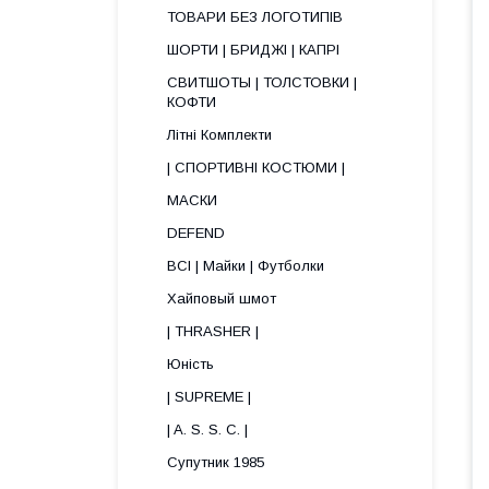
ТОВАРИ БЕЗ ЛОГОТИПІВ
ШОРТИ | БРИДЖІ | КАПРІ
СВИТШОТЫ | ТОЛСТОВКИ |
КОФТИ
Літні Комплекти
| СПОРТИВНІ КОСТЮМИ |
МАСКИ
DEFEND
ВСІ | Майки | Футболки
Хайповый шмот
| THRASHER |
Юність
| SUPREME |
| A. S. S. C. |
Супутник 1985