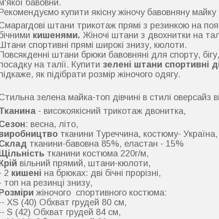
м'якої бавовни.
Рекомендуємо купити якісну жіночу бавовняну майку б
Смарагдові штани трикотаж прямі з резинкою на пояс
бічними
кишенями.
Жіночі штани з двохнитки на тал
Штани спортивні прямі широкі знизу, кюлоти.
Повсякденні штани брюки бавовняні для спорту, біг
посадку на талії. Купити
зелені штани спортивні д
підкаже, як підібрати розмір жіночого одягу.
Стильна зелена майка-топ дівчині в стилі оверсайз в
Тканина
- високоякісний трикотаж двонитка,
Сезон
: весна, літо,
виробництво
тканини Туреччина, костюму- Україна,
Склад
тканини-бавовна 85%, еластан - 15%
Щільність
тканини костюма 220г/м,
Крій
вільний прямий, штани-кюлоти,
- 2
кишені
на брюках: дві бічні прорізні,
- топ на резинці знизу,
Розміри
жіночого спортивного костюма:
-- XS (40) Обхват грудей 80 см,
-- S (42) Обхват грудей 84 см,