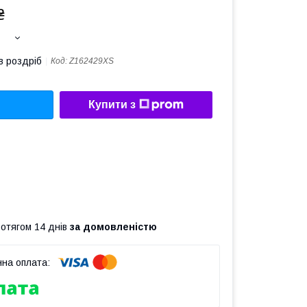
₴
в роздріб
Код:
Z162429XS
Купити з
ротягом 14 днів
за домовленістю