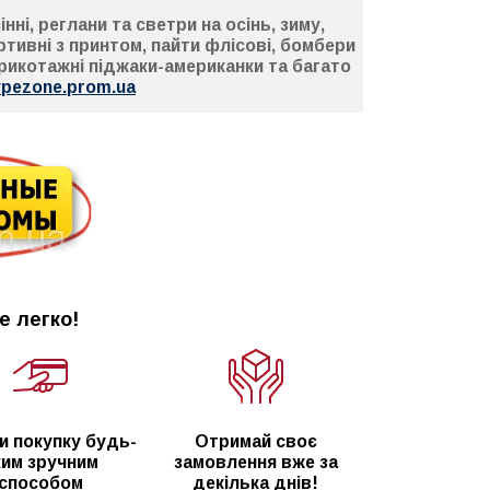
ні, реглани та светри на осінь, зиму,
ртивні з принтом, пайти флісові, бомбери
 трикотажні піджаки-американки та багато
ypezone.prom.ua
е легко!
и покупку будь-
Отримай своє
ким зручним
замовлення вже за
способом
декілька днів!