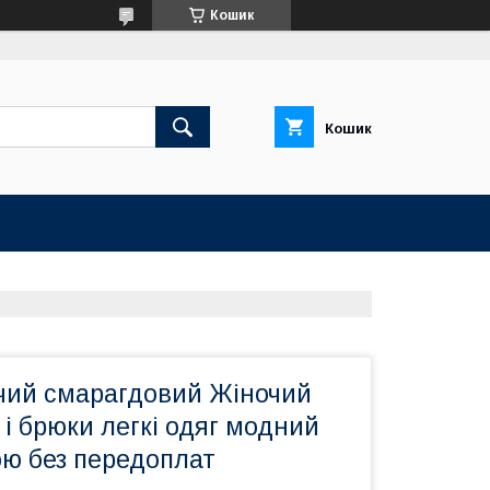
Кошик
Кошик
чий смарагдовий Жіночий
 і брюки легкі одяг модний
ю без передоплат