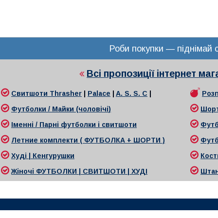
Роби покупки — піднімай с
Всі пропозиції інтернет ма
Свитшоти
Thrasher
|
Palace
|
A. S. S. C
|
Роз
Футболки / Майки (чоловічі
)
Шор
Іменні / Парні футболки і свитшоти
Футб
Л
етние комплекти ( ФУТБОЛКА + ШОРТИ )
Футб
Худі | Кенгурушки
Кост
Жіночі
ФУТБОЛКИ | СВИТШОТИ | ХУДІ
Ш
та