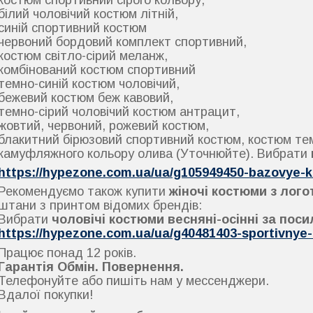
білий чоловічий костюм літній,
синій спортивний костюм
червоний бордовий комплект спортивний,
костюм світло-сірий меланж,
комбінований костюм спортивний
темно-синій костюм чоловічий,
бежевий костюм беж кавовий,
темно-сірий чоловічий костюм антрацит,
жовтий, червоний, рожевий костюм,
блакитний бірюзовий спортивний костюм, костюм тем
камуфляжного кольору олива (Уточнюйте). Вибрати
https://hypezone.com.ua/ua/g105949450-bazovye-
Рекомендуємо також купити
жіночі костюми з лог
штани з принтом відомих брендів:
Вибрати
чоловічі костюми весняні-осінні за пос
https://hypezone.com.ua/ua/g40481403-sportivnye
Працює понад 12 років.
Гарантія Обмін. Повернення.
Телефонуйте або пишіть нам у мессенджери.
Вдалої покупки!