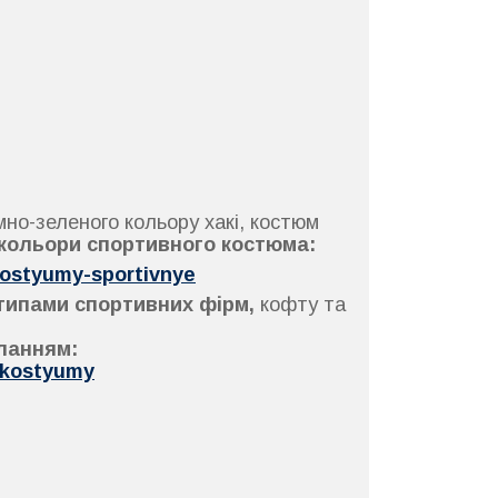
но-зеленого кольору хакі, костюм
кольори спортивного костюма:
kostyumy-sportivnye
отипами спортивних фірм,
кофту та
иланням:
-kostyumy