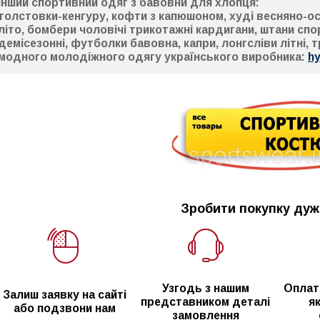
Інший спортивний одяг з бавовни для хлопця:
толстовки-кенгуру, кофти з капюшоном, худі весняно-осін
літо, бомбери чоловічі трикотажні кардигани, штани спо
демісезонні, футболки бавовна, капри, лонгсліви літні,
модного молодіжного одягу українського виробника:
h
Зробити покупку дуж
Узгодь з нашим
Оплат
Залиш заявку на сайті
представником деталі
я
або подзвони нам
замовлення