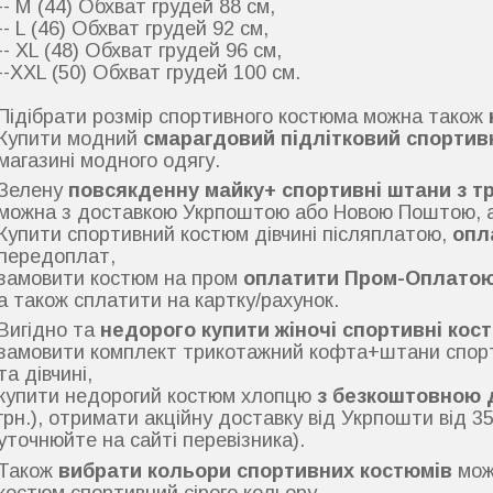
-- М (44) Обхват грудей 88 см,
-- L (46) Обхват грудей 92 см,
-- XL (48) Обхват грудей 96 см,
--XXL (50) Обхват грудей 100 см.
Підібрати розмір спортивного костюма можна також
Купити модний
смарагдовий підлітковий спортив
магазині модного одягу.
Зелену
повсякденну майку+ спортивні штани з т
можна з доставкою Укрпоштою або Новою Поштою, а
Купити спортивний костюм дівчині післяплатою,
опл
передоплат,
замовити костюм на пром
оплатити Пром-Оплато
а також сплатити на картку/рахунок.
Вигідно та
недорого купити жіночі спортивні кос
замовити комплект трикотажний кофта+штани спорт
та дівчині,
купити недорогий костюм хлопцю
з безкоштовною 
грн.), отримати акційну доставку від Укрпошти від 35 
уточнюйте на сайті перевізника).
Також
вибрати кольори спортивних костюмів
мож
костюм спортивний сірого кольору,