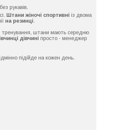
ез рукавів.
і.
Штани жіночі спортивні
із двома
ії
на резинці
.
у, тренування, штани мають середню
івчинці дівчині
просто - менеджер
ідмінно підійде на кожен день.