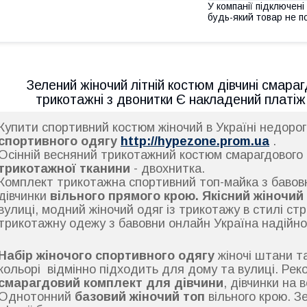
У компанії підключені
будь-який товар не п
Зелений жіночий літній костюм дівчині смара
трикотажні з двонитки Є накладений платі
Купити спортивний костюм жіночий в Україні недоро
спортивного одягу
http://hypezone.prom.ua
.
Осінній весняний трикотажний костюм смарагдового
трикотажної тканини
- двохнитка.
Комплект трикотажна спортивний топ-майка з бавовн
дівчинки
вільного прямого крою.
Якісний жіночий
вулиці, модний жіночий одяг із трикотажу в стилі стр
трикотажну одежу з бавовни онлайн Україна надійно
Набір жіночого спортивного одягу
жіночі штани т
кольорі відмінно підходить для дому та вулиці. Ре
смарагдовий комплект для дівчини
, дівчинки на в
Однотонний
базовий жіночий топ
вільного крою. З