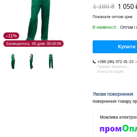
1 050 
1 180 ₴
Показати оптові ціни
В наявності
Оптом і 
–11%
Залишилось
0
0
днів
0
0
0
0
0
0
Купити
+380 (96) 072-01-23
Прием Заказов |
Консультация
повернення товару п