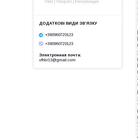
Viber | Telegram | Консультация
+380960720123
+380960720123
Электронная почта
vfhbr13@gmail.com