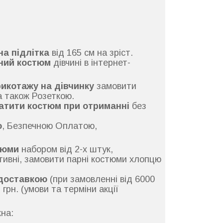
на підлітка
від 165 см на зріст.
ний костюм
дівчині в інтернет-
рикотажу на дівчинку
замовити
 також Розеткою.
атити костюм при отриманні
без
ю
, Безпечною Оплатою,
тюми
набором від 2-х штук,
ивні, замовити парні костюми хлопцю
доставкою
(при замовленні від 6000
грн. (умови та терміни акції
на: