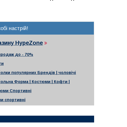
обі настрій!
газину HypeZone
продаж до - 70%
ти
олки популярних Брендів | чоловічі
ольна Форма | Костюми | Кофти |
юми Спортивні
ни спортивні