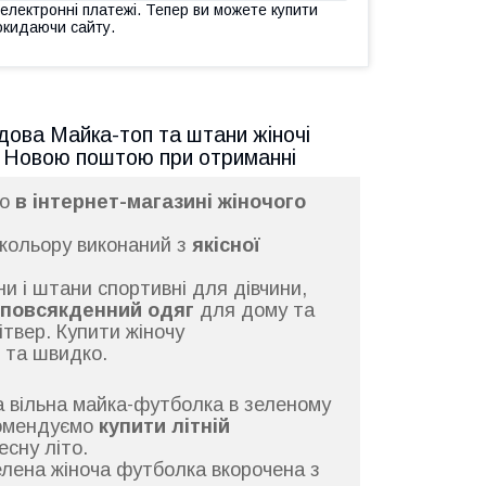
 електронні платежі. Тепер ви можете купити
окидаючи сайту.
гдова Майка-топ та штани жіночі
ж Новою поштою при отриманні
го
в інтернет-магазині жіночого
 кольору виконаний з
якісної
и і штани спортивні для дівчини,
 повсякденний одяг
для дому та
ітвер. Купити жіночу
 та швидко.
а вільна майка-футболка в зеленому
комендуємо
купити літній
есну літо.
елена жіноча футболка вкорочена з