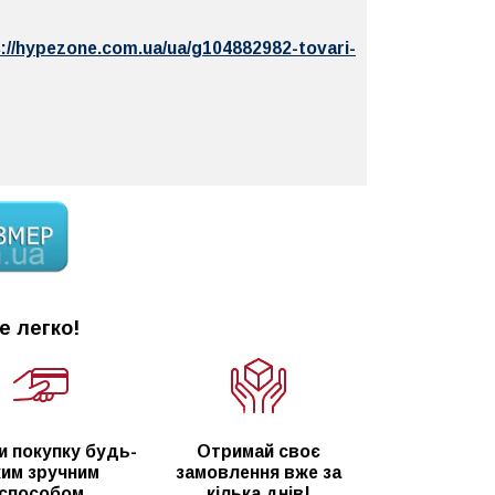
://hypezone.com.ua/ua/g104882982-tovari-
е легко!
и покупку будь-
Отримай своє
ким зручним
замовлення вже за
способом
кілька днів!