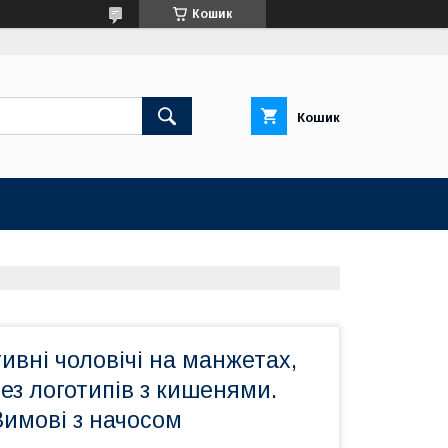
Кошик
Кошик
вні чоловічі на манжетах,
ез логотипів з кишенями.
 Зимові з начосом