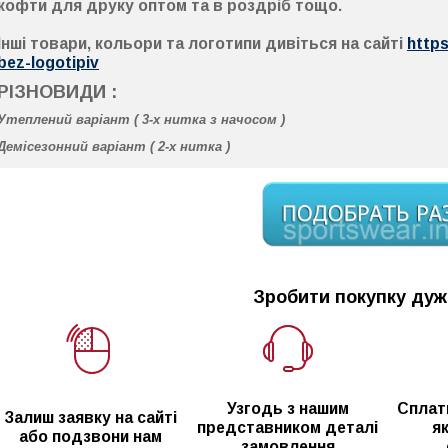
кофти для друку оптом та в роздріб тощо.
Інші товари, кольори та логотипи дивіться на сайті
https
bez-logotipiv
РІЗНОВИДИ :
Утеплений варіант (
3-х нитка з начосом
)
Демісезонний варіант (
2-х нитка
)
Зробити покупку дуж
Узгодь з нашим
Сплат
Залиш заявку на сайті
представником деталі
я
або подзвони нам
замовлення