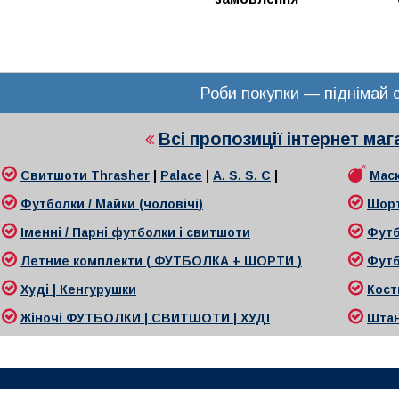
Роби покупки — піднімай с
Всі пропозиції інтернет ма
Свитшоти
Thrasher
|
Palace
|
A. S. S. C
|
Маск
Футболки / Майки (чоловічі
)
Шор
Іменні / Парні футболки і свитшоти
Футб
Л
етние комплекти ( ФУТБОЛКА + ШОРТИ )
Футб
Худі | Кенгурушки
Кост
Жіночі
ФУТБОЛКИ | СВИТШОТИ | ХУДІ
Ш
та