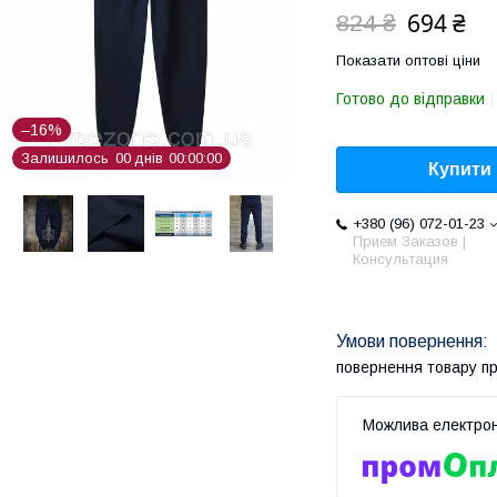
694 ₴
824 ₴
Показати оптові ціни
Готово до відправки
–16%
Залишилось
0
0
днів
0
0
0
0
0
0
Купити
+380 (96) 072-01-23
Прием Заказов |
Консультация
повернення товару п