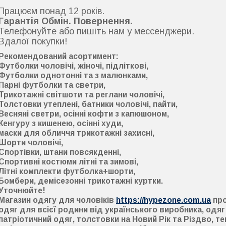
Працюєм понад 12 років.
Гарантія Обмін. Повернення.
Телефонуйте або пишіть нам у мессенджери.
Вдалої покупки!
Рекомендований асортимент:
Футболки чоловічі, жіночі, підліткові,
Футболки однотонні та з малюнками,
Парні футболки та светри,
Трикотажні світшоти та реглани чоловічі,
Толстовки утеплені, батники чоловічі, пайти,
Весняні светри, осінні кофти з капюшоном,
Кенгуру з кишенею, осінні худи,
маски для обличчя трикотажні захисні,
Шорти чоловічі,
Спортівки, штани повсякденні,
Спортивні костюми літні та зимові,
Літні комплекти футболка+шорти,
Бомбери, демісезонні трикотажні куртки.
Уточнюйте
!
Магазин одягу для чоловіків
https://hypezone.com.ua
про
одяг для всієї родини від українського виробника, одяг
патріотичний одяг, толстовки на Новий Рік та Різдво, т