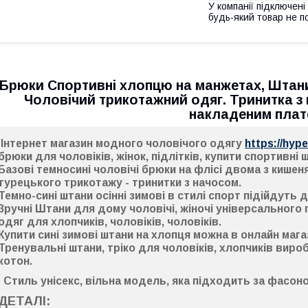
У компанії підключені
будь-який товар не п
Брюки Спортивні хлопцю на манжетах, Штани 
Чоловічий трикотажний одяг. Тринитка з
накладеним пла
Інтернет магазин модного чоловічого одягу
https://hyp
брюки для чоловіків, жінок, підлітків
, купити спортивні 
Базові темносині
чоловічі брюки на флісі двома з кишеня
турецького трикотажу - тринитки з начосом.
Темно-сині
штани осінні зимові в стилі спорт
підійдуть д
Зручні Штани для дому чоловічі, жіночі
універсального 
одяг для хлопчиків, чоловіків, чоловіків.
Купити сині зимові штани на хлопця можна в онлайн мага
Тренувальні штани, тріко для чоловіків, хлопчиків
виробн
котон.
Стиль унісекс,
вільна модель, яка підходить за фасоном
ДЕТАЛІ: