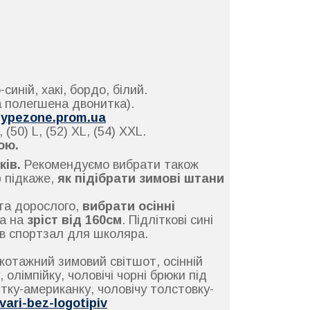
синій, хакі, бордо, білий.
а полегшена двонитка).
hypezone.prom.ua
, (50) L, (52) XL, (54) ХХL.
ою.
ків.
Рекомендуємо вибрати також
 підкаже,
як підібрати зимові штани
 та дорослого,
вибрати осінні
а на
зріст від 160см
. Підліткові сині
і в спортзал для школяра.
икотажний зимовий світшот, осінній
олімпійку, чоловічі чорні брюки під
тку-американку, чоловічу толстовку-
ari-bez-logotipiv