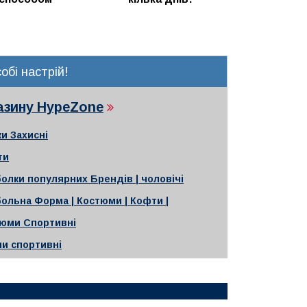
обі настрій!
газину HypeZone
и Захисні
ти
олки популярних Брендів | чоловічі
ольна Форма | Костюми | Кофти |
юми Спортивні
ни спортивні