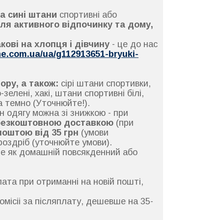
а сині штани
спортивні або
ля активного відпочинку та дому,
кові на хлопця і дівчину
- це до нас
ne.com.ua/ua/g112913651-bryuki-
ору, а також:
сірі штани спортивки,
зелені, хакі, штани спортивні білі,
та темно (Уточнюйте!).
н одягу можна зі знижкою - при
езкоштовною доставкою
(при
поштою від 35 грн
(умови
роздріб (уточнюйте умови).
йде як домашній повсякденний або
лата при отриманні на новій пошті,
омісіі за післяплату, дешевше на 35-