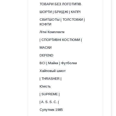
ТОВАРИ БЕЗ ЛОГОТИПІВ
ШОРТИ | БРИДЖІ | КАПРІ
СВИТШОТЫ | ТОЛСТОВКИ |
КОФТИ
Літні Комплекти
| СПОРТИВНІ КОСТЮМИ |
МАСКИ
DEFEND
ВСІ | Майки | Футболки
Хайповый шмот
| THRASHER |
Юність
| SUPREME |
| A. S. S. C. |
Супутник 1985