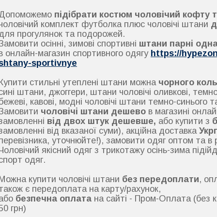
Допоможемо
підібрати костюм чоловічий кофту т
чоловічий комплект футболка плюс чоловічі штани
д
для прогулянок та подорожей.
Замовити осінні, зимові спортивні
штани парні одна
в онлайн-магазин спортивного одягу
https://hypezo
shtany-sportivnye
Купити стильні утеплені штани можна
чорного коль
сині штани, джоггери, штани чоловічі оливкові, темно-
бежеві, кавові, модні чоловічі штани темно-синього 
Замовити
чоловічі штани дешево
в магазині онлай
замовленні
від двох штук дешевше,
або купити з
б
замовленні від вказаної суми), акційна доставка
Укр
перевізника, уточнюйте!), замовити одяг оптом та в 
Чоловічий якісний одяг з трикотажу осінь-зима піді
спорт одяг.
Можна купити чоловічі штани
без передоплати
, оп
також є передоплата на карту/рахунок,
або
безпечна оплата
на сайті - Пром-Оплата (без к
50 грн)