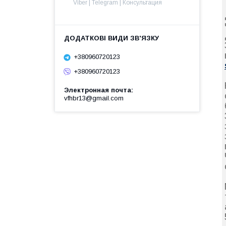
Viber | Telegram | Консультация
+380960720123
+380960720123
Электронная почта
vfhbr13@gmail.com