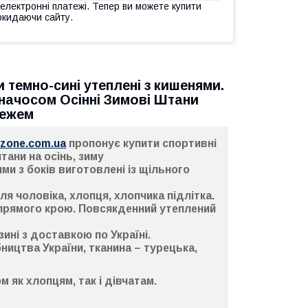
 електронні платежі. Тепер ви можете купити
окидаючи сайту.
темно-сині утеплені з кишенями.
 начосом Осінні Зимові Штани
тежем
ezone.com.ua
пропонує купити
спортивні
штани на осінь, зиму
ми з боків
виготовлені із щільного
ля чоловіка, хлопця, хлопчика підлітка.
прямого крою.
Повсякденний утеплений
зині
з доставкою по Україні.
ицтва України, тканина – турецька,
 як хлопцям, так і дівчатам.