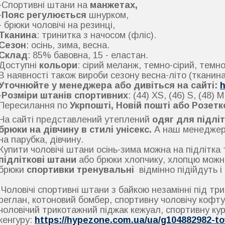
-Спортивні штани на
манжетах,
-
Пояс регулюється
шнурком,
- брюки чоловічі на резинці,
Тканина
: тринитка з начосом (фліс).
Сезон
: осінь, зима, весна.
Склад
: 85% бавовна, 15 - еластан.
Доступні
кольори
: сірий меланж, темно-сірий, темно-
В наявності також вироби сезону весна-літо (тканин
Уточнюйте у менеджера або дивіться на сайті:
-
Розміри штанів спортивних
: (44) XS, (46) S, (48) M
Пересилання по
Укрпошті, Новій пошті або Розетк
На сайті представлений утеплений
одяг для підліт
брюки на дівчину в стилі унісекс.
А наш менеджер
на парубка, дівчину.
Купити чоловічі штани осінь-зима можна на підлітка
підліткові штани
або брюки хлопчику, хлопцю можн
брюки
спортивки тренувальні
відмінно підійдуть 
Чоловічі спортивні штани з байкою незамінні під тр
реглан, котоновий бомбер, спортивну чоловічу кофту, 
чоловічий трикотажний піджак кежуал, спортивну кур
кенгуру:
https://hypezone.com.ua/ua/g104882982-tov