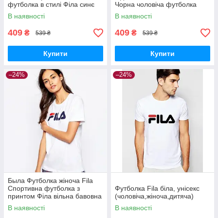
футболка в стилі Філа синє
Чорна чоловіча футболка
лого
Філа бавовна трикотаж
В наявності
В наявності
409
409
₴
₴
539 ₴
539 ₴
Купити
Купити
–24%
–24%
Была Футболка жіноча Fila
Спортивна футболка з
Футболка Fila біла, унісекс
принтом Філа вільна бавовна
(чоловіча,жіноча,дитяча)
100% унісекс (чоловіча,
В наявності
В наявності
жіноча, підліткова)