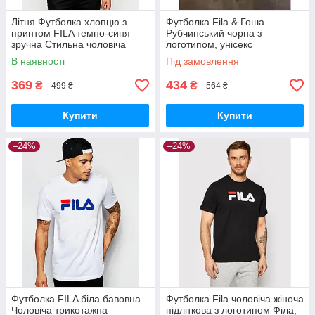
Літня Футболка хлопцю з
Футболка Fila & Гоша
принтом FILA темно-синя
Рубчинський чорна з
зручна Стильна чоловіча
логотипом, унісекс
футболка Філа бавовна для
(чоловіча,жіноча,дитяча)
В наявності
Під замовлення
дому спорту
369
434
₴
₴
499 ₴
564 ₴
Купити
Купити
–24%
–24%
Футболка FILA біла бавовна
Футболка Fila чоловіча жіноча
Чоловіча трикотажна
підліткова з логотипом Філа,